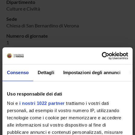
Dipartimento
Culture e Civiltà
Sede
Chiesa di San Bernardino di Verona
Numero di giornate
1
Obiettivi
L'evento si propone di far conoscere a un pubblico ampio
una serie di musiche di compositori francescani in un luogo
- la chiesa di San Bernardino di Verona - ove si insediarono
Consenso
Dettagli
Impostazioni degli annunci
In
alla metà del secolo XV i frati Minori Osservanti
Aree scientifiche coinvolte
Uso responsabile dei dati
AREA MIN. 11 - Scienze storiche, filosofiche, pedagogiche e
psicologiche
Noi e
i nostri 1022 partner
trattiamo i vostri dati
personali, ad esempio il vostro numero IP, utilizzando
Categoria prevalente
tecnologie come i cookie per memorizzare e accedere
Organizzazione di concerti, spettacoli teatrali, rassegne
alle informazioni sul vostro dispositivo al fine di
cinematografiche, eventi sportivi, mostre, esposizioni e altri
pubblicare annunci e contenuti personalizzati, misurare
eventi di pubblica utilità aperti alla comunità: