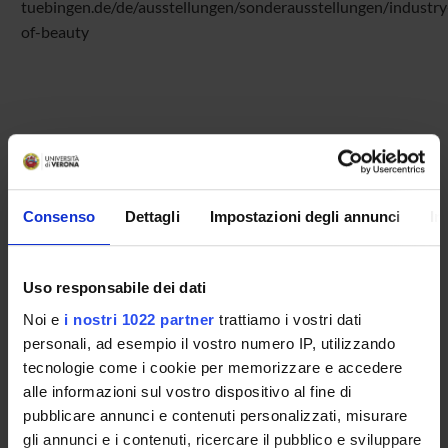
tuebingen.de/de/ausstellungen/sonderausstellungen/industry
of-beauty
ATTACHMENTS
poster
(jpeg, it, 14806 KB, 10/02/26)
Consenso
Dettagli
Impostazioni degli annunci
In
Uso responsabile dei dati
Programme Director
Noi e
i nostri 1022 partner
trattiamo i vostri dati
Dario Calomino
personali, ad esempio il vostro numero IP, utilizzando
Department
tecnologie come i cookie per memorizzare e accedere
Cultures and Civilizations
alle informazioni sul vostro dispositivo al fine di
pubblicare annunci e contenuti personalizzati, misurare
gli annunci e i contenuti, ricercare il pubblico e sviluppare