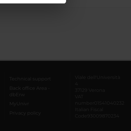
ostri partner che si occupano
azioni che hai fornito loro o
Viale dell'Università
Technical support
4
Back office Area -
37129 Verona
dbErw
VAT
number01541040232
MyUnivr
Italian Fiscal
Privacy policy
Code93009870234