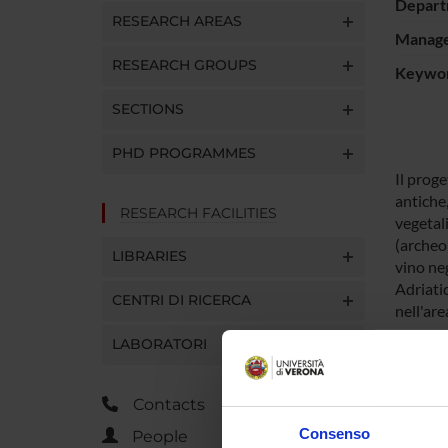
Depart
RESEARCH AREAS
Manager
RESEARCH GROUPS
Keywo
SECTIONS
PHD PROGRAMMES
Il proge
antiche
RESEARCH FACILITIES
vegetali
(archeob
LIBRARIES
vino neg
Adriatic
CENTRI DI RICERCA
nell'are
LABORATORI
SPO
Contacts
Consenso
People