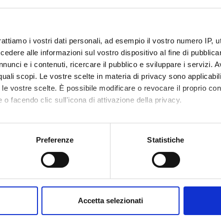
ECT PARTICIPANTS
rattiamo i vostri dati personali, ad esempio il vostro numero IP, 
dere alle informazioni sul vostro dispositivo al fine di pubblica
a Basso
Full Professor
nunci e i contenuti, ricercare il pubblico e sviluppare i servizi. A
r quali scopi. Le vostre scelte in materia di privacy sono applicabi
to le vostre scelte. È possibile modificare o revocare il proprio 
RCH AREAS INVOLVED IN THE PROJECT
 o facendo clic sull'icona di attivazione della privacy.
logia del mondo antico e medievale
mo anche:
ology, archaeometry, landscape archaeology
oni sulla tua posizione geografica, con un'approssimazione di qu
Preferenze
Statistiche
spositivo, scansionandolo attivamente alla ricerca di caratteristich
ONS
aborati i tuoi dati personali e imposta le tue preferenze nella
s
consenso in qualsiasi momento dalla Dichiarazione sui cookie.
 dell'antichità
Accetta selezionati
nalizzare contenuti ed annunci, per fornire funzionalità dei socia