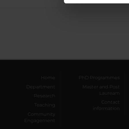
nostro traffico. Condividiamo 
di analisi dei dati web, pubbl
che hanno raccolto dal tuo uti
Home
PhD Programmes
Department
Master and Post
Lauream
Research
Contact
Teaching
information
Community
Engagement