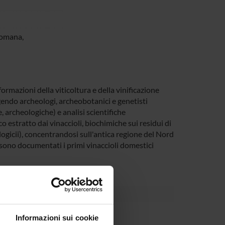
 romana,
formazioni della viticoltura e della vinificazione
endo archeologi, archeobotanici e genetisti
, archeologiche) e analisi scientifiche
o estratto dai vinaccioli, biochimiche sui residui di
ologicii), concentrandosi sull'antica regione del Nord
i sono documentati i primi vinaccioli domestici
partment
Informazioni sui cookie