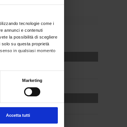
utilizzando tecnologie come i
re annunci e contenuti
vete la possibilità di scegliere
li solo su questa proprietà
consenso in qualsiasi momento
alche metro,
Marketing
e specifiche (impronte
ezione dettagli
. Puoi
Accetta tutti
l media e per analizzare il