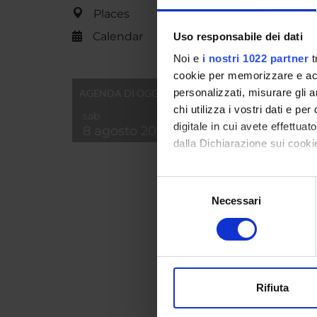
Places
Calendar
Uso responsabile dei dati
PROJ
Noi e
i nostri 1022 partner
t
cookie per memorizzare e acce
Patrizi
personalizzati, misurare gli an
AGENDA DI OGGI
chi utilizza i vostri dati e pe
sab
digitale in cui avete effettua
8 agosto 2026
RESEA
dalla Dichiarazione sui cookie
Archeo
Con il tuo consenso, vorrem
Archae
Selezione
raccogliere informazi
Necessari
del
Identificare il tuo di
consenso
digitali).
SECTI
Approfondisci come vengono el
modificare o ritirare il tuo 
Scienze
Rifiuta
Utilizziamo i cookie per perso