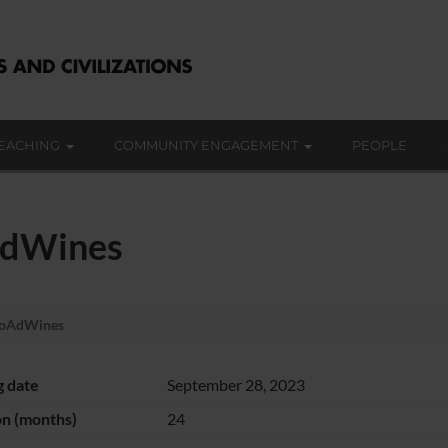
EACHING
COMMUNITY ENGAGEMENT
PEOPLE
AdWines
eoAdWines
g date
September 28, 2023
on (months)
24