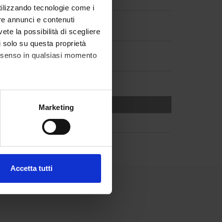
utilizzando tecnologie come i
re annunci e contenuti
vete la possibilità di scegliere
li solo su questa proprietà
consenso in qualsiasi momento
alche metro,
Marketing
e specifiche (impronte
ezione dettagli
. Puoi
Accetta tutti
l media e per analizzare il
ostri partner che si occupano
azioni che hai fornito loro o