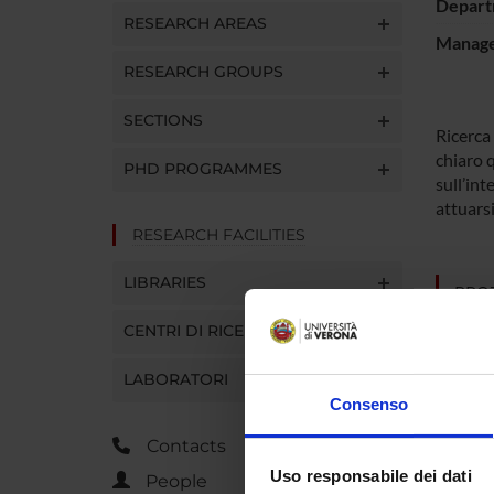
Depart
RESEARCH AREAS
Manager
RESEARCH GROUPS
SECTIONS
Ricerca 
chiaro q
PHD PROGRAMMES
sull’int
attuars
RESEARCH FACILITIES
LIBRARIES
PROJ
CENTRI DI RICERCA
Nicola
LABORATORI
Consenso
RESEA
Contacts
Archeo
Uso responsabile dei dati
People