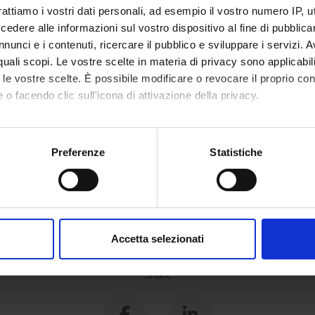
ology, archaeometry, landscape archaeology
rattiamo i vostri dati personali, ad esempio il vostro numero IP, 
dere alle informazioni sul vostro dispositivo al fine di pubblica
 e Antropologia
al heritage, cultural identities and memories
nunci e i contenuti, ricercare il pubblico e sviluppare i servizi. A
r quali scopi. Le vostre scelte in materia di privacy sono applicabi
 e Antropologia
to le vostre scelte. È possibile modificare o revocare il proprio 
al history
 o facendo clic sull'icona di attivazione della privacy.
mo anche:
oni sulla tua posizione geografica, con un'approssimazione di qu
ONS
Preferenze
Statistiche
spositivo, scansionandolo attivamente alla ricerca di caratteristich
 dell'antichità
aborati i tuoi dati personali e imposta le tue preferenze nella
s
consenso in qualsiasi momento dalla Dichiarazione sui cookie.
Accetta selezionati
nalizzare contenuti ed annunci, per fornire funzionalità dei socia
inoltre informazioni sul modo in cui utilizzi il nostro sito con i n
Share
icità e social media, i quali potrebbero combinarle con altre inform
lizzo dei loro servizi.