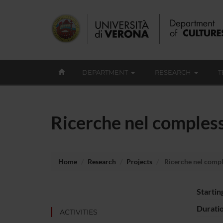
DEPARTMENT
RESEARCH
T
Ricerche nel complesso
Home
Research
Projects
Ricerche nel comple
Startin
Durati
ACTIVITIES