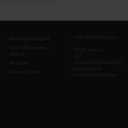
Viale dell'Università
Technical support
4
Back office Area -
37129 Verona
dbErw
VAT
number01541040232
MyUnivr
Italian Fiscal
Privacy policy
Code93009870234