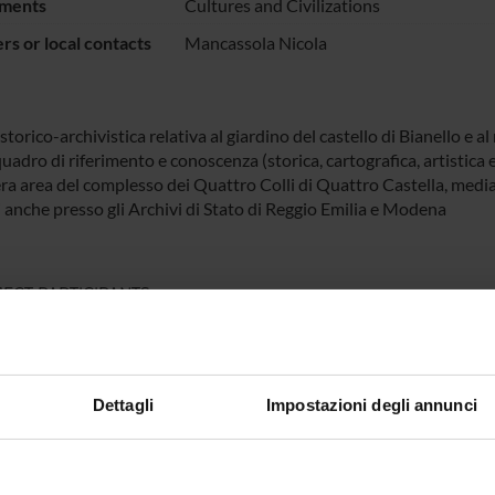
ments
Cultures and Civilizations
s or local contacts
Mancassola Nicola
storico-archivistica relativa al giardino del castello di Bianello e a
uadro di riferimento e conoscenza (storica, cartografica, artistica 
era area del complesso dei Quattro Colli di Quattro Castella, media
i anche presso gli Archivi di Stato di Reggio Emilia e Modena
ECT PARTICIPANTS
 Mancassola
Temporary Professor
Dettagli
Impostazioni degli annunci
RCH AREAS INVOLVED IN THE PROJECT
logia del mondo antico e medievale