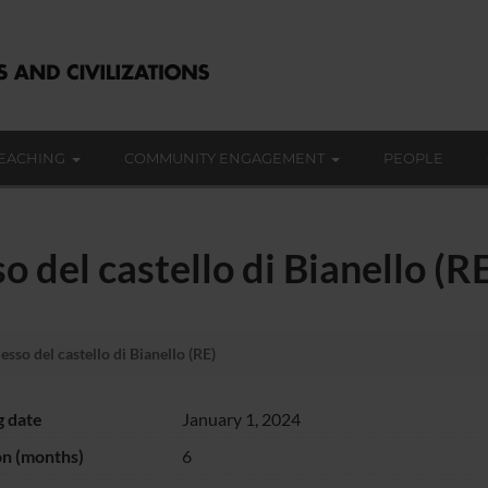
EACHING
COMMUNITY ENGAGEMENT
PEOPLE
 del castello di Bianello (R
sso del castello di Bianello (RE)
g date
January 1, 2024
on (months)
6