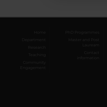
Home
PhD Programmes
Department
Master and Post
Lauream
Research
Contact
Teaching
information
Community
Engagement