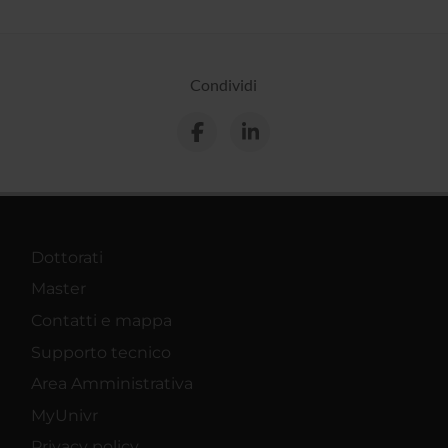
Condividi
Dottorati
Master
Contatti e mappa
Supporto tecnico
Area Amministrativa
MyUnivr
Privacy policy