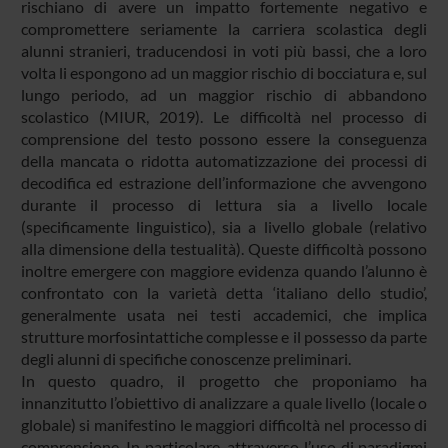
rischiano di avere un impatto fortemente negativo e
compromettere seriamente la carriera scolastica degli
alunni stranieri, traducendosi in voti più bassi, che a loro
volta li espongono ad un maggior rischio di bocciatura e, sul
lungo periodo, ad un maggior rischio di abbandono
scolastico (MIUR, 2019). Le difficoltà nel processo di
comprensione del testo possono essere la conseguenza
della mancata o ridotta automatizzazione dei processi di
decodifica ed estrazione dell’informazione che avvengono
durante il processo di lettura sia a livello locale
(specificamente linguistico), sia a livello globale (relativo
alla dimensione della testualità). Queste difficoltà possono
inoltre emergere con maggiore evidenza quando l’alunno è
confrontato con la varietà detta ‘italiano dello studio’,
generalmente usata nei testi accademici, che implica
strutture morfosintattiche complesse e il possesso da parte
degli alunni di specifiche conoscenze preliminari.
In questo quadro, il progetto che proponiamo ha
innanzitutto l’obiettivo di analizzare a quale livello (locale o
globale) si manifestino le maggiori difficoltà nel processo di
comprensione. In particolare, attraverso l’uso di paradigmi