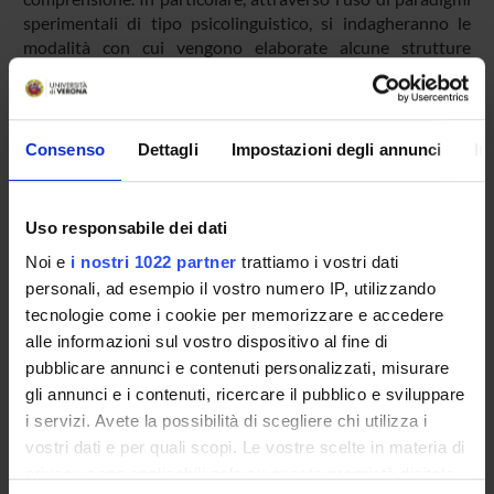
sperimentali di tipo psicolinguistico, si indagheranno le
modalità con cui vengono elaborate alcune strutture
morfosintattiche complesse e come vengono risolte alcune
inferenze da parte degli alunni stranieri. La seconda fase del
nostro progetto prevede invece l’elaborazione di un
intervento didattico che miri a favorire l’autonomia nella
Consenso
Dettagli
Impostazioni degli annunci
In
gestione del testo da parte degli alunni, rafforzando la loro
capacità di gestire le difficoltà sia a livello locale, che a
livello globale.
Uso responsabile dei dati
Noi e
i nostri 1022 partner
trattiamo i vostri dati
personali, ad esempio il vostro numero IP, utilizzando
PARTECIPANTI AL PROGETTO
tecnologie come i cookie per memorizzare e accedere
Francesca Festi
alle informazioni sul vostro dispositivo al fine di
Professore a contratto
pubblicare annunci e contenuti personalizzati, misurare
gli annunci e i contenuti, ricercare il pubblico e sviluppare
Maria Vender
i servizi. Avete la possibilità di scegliere chi utilizza i
Professore associato
vostri dati e per quali scopi. Le vostre scelte in materia di
privacy sono applicabili solo su questa proprietà digitale