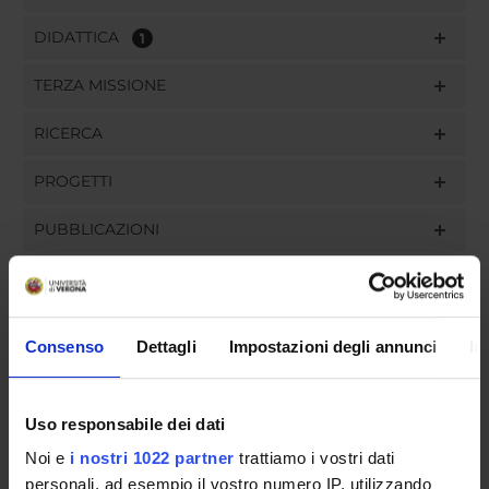
DIDATTICA
1
TERZA MISSIONE
RICERCA
PROGETTI
PUBBLICAZIONI
INCARICHI
Consenso
Dettagli
Impostazioni degli annunci
In
ORGANIZZAZIONE
Uso responsabile dei dati
GOVERNANCE
Noi e
i nostri 1022 partner
trattiamo i vostri dati
personali, ad esempio il vostro numero IP, utilizzando