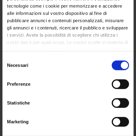
COMMISSIONI
tecnologie come i cookie per memorizzare e accedere
alle informazioni sul vostro dispositivo al fine di
UFFICI E STRUTTURE DI SERVIZIO
pubblicare annunci e contenuti personalizzati, misurare
SERVIZI DI SEGRETERIA STUDENTI
gli annunci e i contenuti, ricercare il pubblico e sviluppare
i servizi. Avete la possibilità di scegliere chi utilizza i
vostri dati e per quali scopi. Le vostre scelte in materia di
STRUTTURE DEL DIPARTIMENTO
privacy sono applicabili solo su questa proprietà digitale
BIBLIOTECHE
in cui avete effettuato le vostre scelte. È possibile
Selezione
modificare o revocare il proprio consenso in qualsiasi
Necessari
del
CENTRI
momento dalla Dichiarazione sui cookie o facendo clic
consenso
sull'icona di attivazione della privacy.
LABORATORI
Preferenze
Con il tuo consenso, vorremmo anche:
Contatti
raccogliere informazioni sulla tua posizione
Statistiche
Persone
geografica, con un'approssimazione di qualche
metro,
Luoghi
Marketing
Identificare il tuo dispositivo, scansionandolo
Calendario
attivamente alla ricerca di caratteristiche specifiche