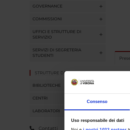
GOVERNANCE
COMMISSIONI
UFFICI E STRUTTURE DI
SERVIZIO
SERVIZI DI SEGRETERIA
STUDENTI
Pres
STRUTTURE DEL DIPARTIMENTO
Curric
BIBLIOTECHE
CENTRI
Consenso
LABORATORI
Uso responsabile dei dati
Contatti
Noi e
i nostri 1022 partner
t