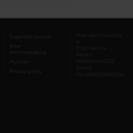
Viale dell'Università
Supporto tecnico
4
Area
37129 Verona
Amministrativa
Partita
IVA01541040232
MyUnivr
Codice
Privacy policy
Fiscale93009870234