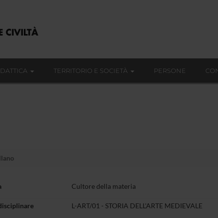
IDATTICA
TERRITORIO E SOCIETÀ
PERSONE
CON
llano
a
Cultore della materia
disciplinare
L-ART/01 - STORIA DELL'ARTE MEDIEVALE