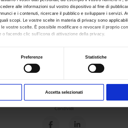
dere alle informazioni sul vostro dispositivo al fine di pubblica
nunci e i contenuti, ricercare il pubblico e sviluppare i servizi. A
r quali scopi. Le vostre scelte in materia di privacy sono applicabi
to le vostre scelte. È possibile modificare o revocare il proprio 
 o facendo clic sull'icona di attivazione della privacy.
mo anche:
oni sulla tua posizione geografica, con un'approssimazione di qu
Preferenze
Statistiche
spositivo, scansionandolo attivamente alla ricerca di caratteristich
aborati i tuoi dati personali e imposta le tue preferenze nella
s
consenso in qualsiasi momento dalla Dichiarazione sui cookie.
Accetta selezionati
nalizzare contenuti ed annunci, per fornire funzionalità dei socia
inoltre informazioni sul modo in cui utilizzi il nostro sito con i n
Condividi
icità e social media, i quali potrebbero combinarle con altre inform
lizzo dei loro servizi.