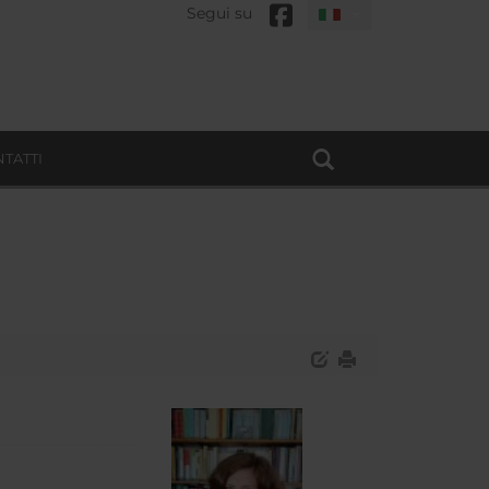
Segui su
TATTI