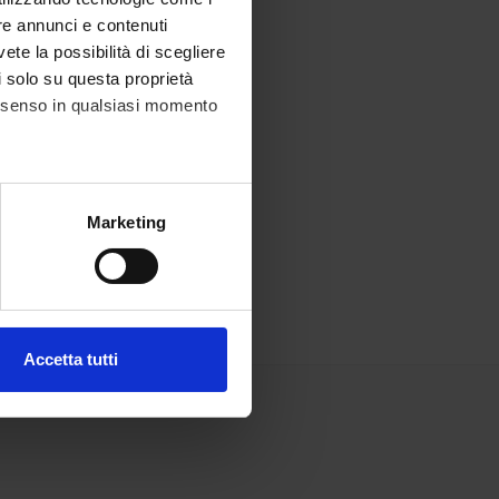
re annunci e contenuti
vete la possibilità di scegliere
li solo su questa proprietà
consenso in qualsiasi momento
alche metro,
Marketing
e specifiche (impronte
ezione dettagli
. Puoi
Accetta tutti
l media e per analizzare il
ostri partner che si occupano
azioni che hai fornito loro o