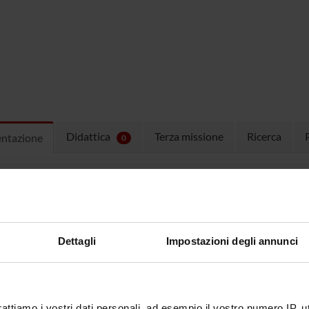
Didattica
Terza missione
Ricerca
entazione
0
ulum
Curriculum
(pdf, it, 214 KB, 10/01/2
Dettagli
Impostazioni degli annunci
rattiamo i vostri dati personali, ad esempio il vostro numero IP, 