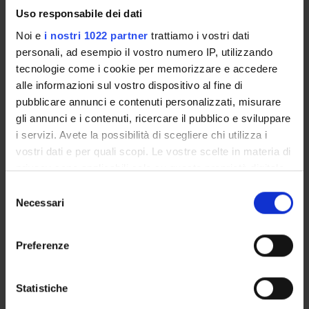
Sede
Uso responsabile dei dati
VERONA
Noi e
i nostri 1022 partner
trattiamo i vostri dati
Dipartimento di riferimento
personali, ad esempio il vostro numero IP, utilizzando
Culture e Civiltà
tecnologie come i cookie per memorizzare e accedere
alle informazioni sul vostro dispositivo al fine di
Macro area
pubblicare annunci e contenuti personalizzati, misurare
Scienze Umanistiche
gli annunci e i contenuti, ricercare il pubblico e sviluppare
Area disciplinare
i servizi. Avete la possibilità di scegliere chi utilizza i
Lettere, Arti e Comunicazione
vostri dati e per quali scopi. Le vostre scelte in materia di
privacy sono applicabili solo su questa proprietà digitale
in cui avete effettuato le vostre scelte. È possibile
Selezione
modificare o revocare il proprio consenso in qualsiasi
Necessari
del
momento dalla Dichiarazione sui cookie o facendo clic
consenso
Presentazione
sull'icona di attivazione della privacy.
Come iscriversi
Preferenze
Insegnamenti
Con il tuo consenso, vorremmo anche:
Calendario didattico
raccogliere informazioni sulla tua posizione
Statistiche
Orario lezioni
geografica, con un'approssimazione di qualche