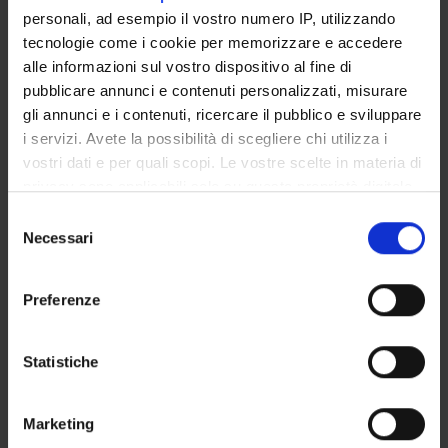
Discipline dello Spettacolo
personali, ad esempio il vostro numero IP, utilizzando
Visual and performing arts, design, arts-based research
tecnologie come i cookie per memorizzare e accedere
alle informazioni sul vostro dispositivo al fine di
pubblicare annunci e contenuti personalizzati, misurare
gli annunci e i contenuti, ricercare il pubblico e sviluppare
SEZIONI
i servizi. Avete la possibilità di scegliere chi utilizza i
Arti e Geografie
vostri dati e per quali scopi. Le vostre scelte in materia di
privacy sono applicabili solo su questa proprietà digitale
in cui avete effettuato le vostre scelte. È possibile
Selezione
modificare o revocare il proprio consenso in qualsiasi
Necessari
del
momento dalla Dichiarazione sui cookie o facendo clic
consenso
ATTIVITÀ
sull'icona di attivazione della privacy.
Preferenze
AREE DI RICERCA
Con il tuo consenso, vorremmo anche:
raccogliere informazioni sulla tua posizione
Statistiche
GRUPPI DI RICERCA
geografica, con un'approssimazione di qualche
metro,
SEZIONI
Marketing
Identificare il tuo dispositivo, scansionandolo