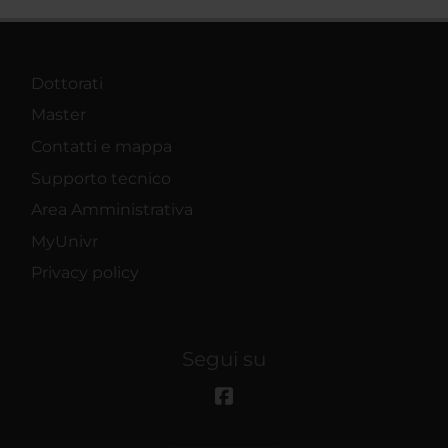
Dottorati
Master
Contatti e mappa
Supporto tecnico
Area Amministrativa
MyUnivr
Privacy policy
Segui su