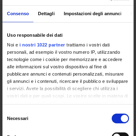
Interventi di:
Consenso
Dettagli
Impostazioni degli annunci
In
Mario Del Pero, Sciences Po, Parigi
Federico Finchelstein, New School for Social Research, New
York
Uso responsabile dei dati
Noi e
i nostri 1022 partner
trattiamo i vostri dati
Commenti di:
personali, ad esempio il vostro numero IP, utilizzando
Martino Mazzonis, Giornalista e ricercatore
tecnologie come i cookie per memorizzare e accedere
Marilisa Palumbo, Giornalista, Corriere della Sera
alle informazioni sul vostro dispositivo al fine di
pubblicare annunci e contenuti personalizzati, misurare
ALLEGATI
gli annunci e i contenuti, ricercare il pubblico e sviluppare
i servizi. Avete la possibilità di scegliere chi utilizza i
Locandina
(pdf, it, 712 KB, 13/11/20)
vostri dati e per quali scopi. Le vostre scelte in materia di
privacy sono applicabili solo su questa proprietà digitale
in cui avete effettuato le vostre scelte. È possibile
Selezione
modificare o revocare il proprio consenso in qualsiasi
Necessari
Referente
del
momento dalla Dichiarazione sui cookie o facendo clic
Renato Camurri
consenso
sull'icona di attivazione della privacy.