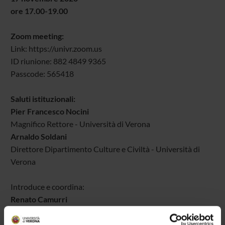
ore 17.00-19.00
Zoom meeting:
Link: https://univr.zoom.us
ID riunione: 882 4849 9365
Passcode: 565418
Saluti istituzionali:
Pier Francesco Nocini
Magnifico Rettore - Università di Verona
Arnaldo Soldani
Direttore Dipartimento Culture e Civiltà - Università di
Verona
Introduce e coordina:
Renato Camurri
Università di Verona