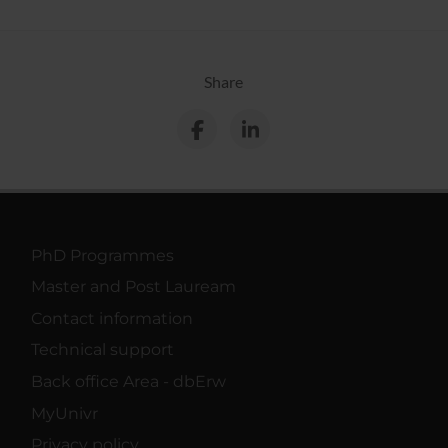
Share
PhD Programmes
Master and Post Lauream
Contact information
Technical support
Back office Area - dbErw
MyUnivr
Privacy policy