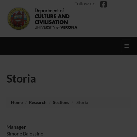
Follow on
Toggl
Storia
Home
Research
Sections
Storia
Manager
Simone Balossino