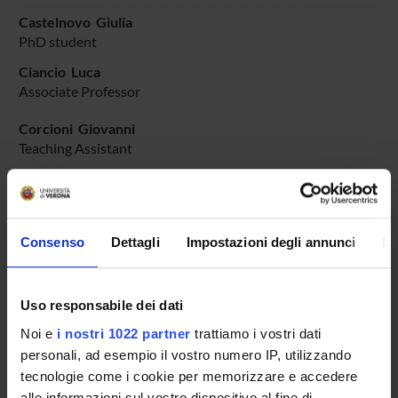
Castelnovo Giulia
PhD student
Ciancio Luca
Associate Professor
Corcioni Giovanni
Teaching Assistant
Formiga Federica
Associate Professor
Garbellotti Marina
Consenso
Dettagli
Impostazioni degli annunci
In
Associate Professor
Paini Anna Maria
Associate Professor
Uso responsabile dei dati
Romagnani Gian Paolo
Noi e
i nostri 1022 partner
trattiamo i vostri dati
Full Professor
personali, ad esempio il vostro numero IP, utilizzando
tecnologie come i cookie per memorizzare e accedere
Rossi Mariaclara
Associate Professor
alle informazioni sul vostro dispositivo al fine di