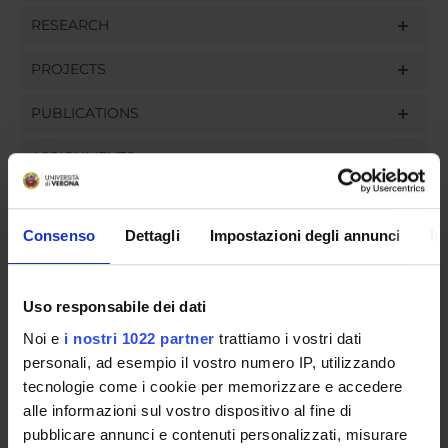
RESEARCH
PROJECTS
PUBLICATIONS
ASSIGNMENTS
Consenso
Dettagli
Impostazioni degli annunci
In
ORGANISATION
Uso responsabile dei dati
GOVERNANCE
Noi e
i nostri 1022 partner
trattiamo i vostri dati
COMMITTEES
personali, ad esempio il vostro numero IP, utilizzando
tecnologie come i cookie per memorizzare e accedere
DEPARTMENT ADMINISTRATION OFFICES
alle informazioni sul vostro dispositivo al fine di
pubblicare annunci e contenuti personalizzati, misurare
STUDENT ADMINISTRATION OFFICES