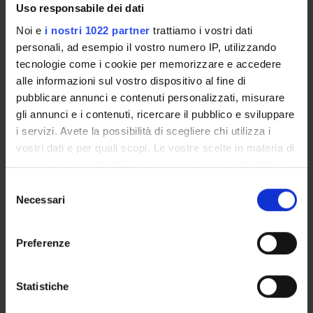
Come iscriversi
Uso responsabile dei dati
Insegnamenti
Noi e
i nostri 1022 partner
trattiamo i vostri dati
Avvisi
personali, ad esempio il vostro numero IP, utilizzando
Organi collegiali e di governo
tecnologie come i cookie per memorizzare e accedere
alle informazioni sul vostro dispositivo al fine di
pubblicare annunci e contenuti personalizzati, misurare
OFFERTA FORMATIVA
gli annunci e i contenuti, ricercare il pubblico e sviluppare
CORSI DI STUDIO
i servizi. Avete la possibilità di scegliere chi utilizza i
vostri dati e per quali scopi. Le vostre scelte in materia di
DOTTORATI DI RICERCA E FORMAZIONE
privacy sono applicabili solo su questa proprietà digitale
SUPERIORE
in cui avete effettuato le vostre scelte. È possibile
Selezione
modificare o revocare il proprio consenso in qualsiasi
Necessari
del
Contatti
momento dalla Dichiarazione sui cookie o facendo clic
consenso
Persone
sull'icona di attivazione della privacy.
Preferenze
Luoghi
Con il tuo consenso, vorremmo anche:
Calendario
raccogliere informazioni sulla tua posizione
Statistiche
geografica, con un'approssimazione di qualche