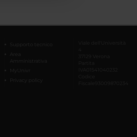
Viale dell'Università
Supporto tecnico
4
Area
37129 Verona
Amministrativa
Partita
IVA01541040232
MyUnivr
Codice
Privacy policy
Fiscale93009870234