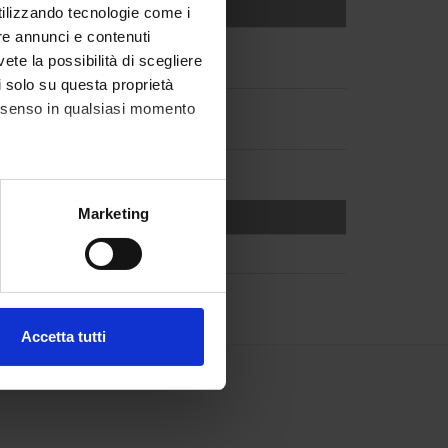
utilizzando tecnologie come i
re annunci e contenuti
vete la possibilità di scegliere
li solo su questa proprietà
consenso in qualsiasi momento
alche metro,
Marketing
e specifiche (impronte
ezione dettagli
. Puoi
Accetta tutti
l media e per analizzare il
ostri partner che si occupano
azioni che hai fornito loro o