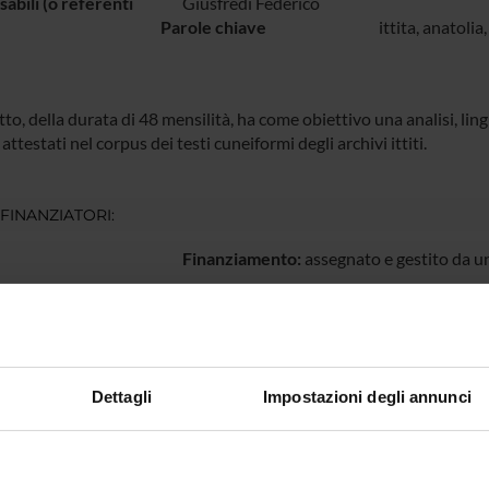
abili (o referenti
Giusfredi Federico
Parole chiave
ittita, anatolia
tto, della durata di 48 mensilità, ha come obiettivo una analisi, lin
 attestati nel corpus dei testi cuneiformi degli archivi ittiti.
 FINANZIATORI:
Finanziamento:
assegnato e gestito da un
ECIPANTI AL PROGETTO
Dettagli
Impostazioni degli annunci
o Giusfredi
Professore associato
Livio Wa