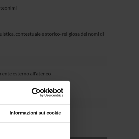
, teonimi
guistica, contestuale e storico-religiosa dei nomi di
 ente esterno all'ateneo
Informazioni sui cookie
rbinek