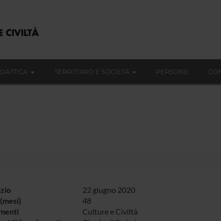
IDATTICA
TERRITORIO E SOCIETÀ
PERSONE
CON
izio
22 giugno 2020
(mesi)
48
menti
Culture e Civiltà