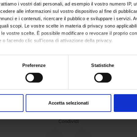
DI RICERCA COINVOLTE DAL PROGETTO
rattiamo i vostri dati personali, ad esempio il vostro numero IP, 
dere alle informazioni sul vostro dispositivo al fine di pubblica
 e civiltà del mondo antico
nunci e i contenuti, ricercare il pubblico e sviluppare i servizi. A
t history
r quali scopi. Le vostre scelte in materia di privacy sono applicabi
 e Antropologia
to le vostre scelte. È possibile modificare o revocare il proprio 
ogy and palaeography; historical linguistics
 o facendo clic sull'icona di attivazione della privacy.
mo anche:
oni sulla tua posizione geografica, con un'approssimazione di qu
Preferenze
Statistiche
NI
spositivo, scansionandolo attivamente alla ricerca di caratteristich
 dell'antichità
aborati i tuoi dati personali e imposta le tue preferenze nella
s
consenso in qualsiasi momento dalla Dichiarazione sui cookie.
Accetta selezionati
nalizzare contenuti ed annunci, per fornire funzionalità dei socia
inoltre informazioni sul modo in cui utilizzi il nostro sito con i n
Condividi
icità e social media, i quali potrebbero combinarle con altre inform
lizzo dei loro servizi.