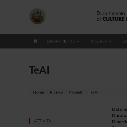
DIPARTIMENTO
RICERCA
D
TeAI
Home
Ricerca
Progetti
TeAI
Data in
Durata 
ATTIVITÀ
Diparti