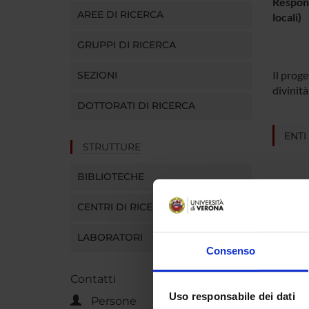
Respons
AREE DI RICERCA
locali)
GRUPPI DI RICERCA
Il proge
SEZIONI
divinità
DOTTORATI DI RICERCA
ENTI
STRUTTURE
BIBLIOTECHE
CENTRI DI RICERCA
PART
LABORATORI
Consenso
Federic
Contatti
Uso responsabile dei dati
Persone