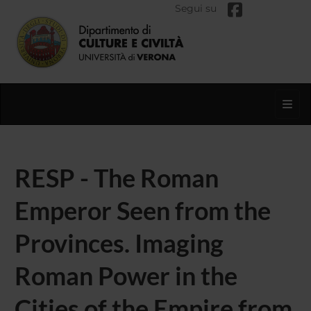
Segui su
Toggl
RESP - The Roman
Emperor Seen from the
Provinces. Imaging
Roman Power in the
Cities of the Empire from