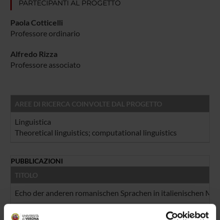
PARTECIPANTI AL PROGETTO
Paola Cotticelli
Professore ordinario
Alfredo Rizza
Professore associato
AREE DI RICERCA COINVOLTE DAL PROGETTO
Linguistica
Theoretical linguistics; computational linguistics
PUBBLICAZIONI
TITOLO
Echo der anderen romanischen Sprachen in italienischen Ma
"Dem Kompositum seine Grenzen': Italienische Wortschöpfun