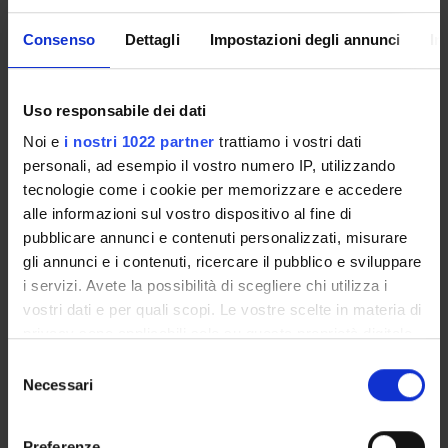
Consenso
Dettagli
Impostazioni degli annunci
In
EMERGENCY TEAMS
Uso responsabile dei dati
Noi e
i nostri 1022 partner
trattiamo i vostri dati
personali, ad esempio il vostro numero IP, utilizzando
tecnologie come i cookie per memorizzare e accedere
alle informazioni sul vostro dispositivo al fine di
pubblicare annunci e contenuti personalizzati, misurare
gli annunci e i contenuti, ricercare il pubblico e sviluppare
i servizi. Avete la possibilità di scegliere chi utilizza i
vostri dati e per quali scopi. Le vostre scelte in materia di
NEWS
privacy sono applicabili solo su questa proprietà digitale
in cui avete effettuato le vostre scelte. È possibile
Selezione
Progetto “Virgilio invisibile” manoscritti antichi e
modificare o revocare il proprio consenso in qualsiasi
Necessari
del
intelligenza artificiale dialogano che dialogano per
momento dalla Dichiarazione sui cookie o facendo clic
consenso
riscoprire il passato
sull'icona di attivazione della privacy.
Preferenze