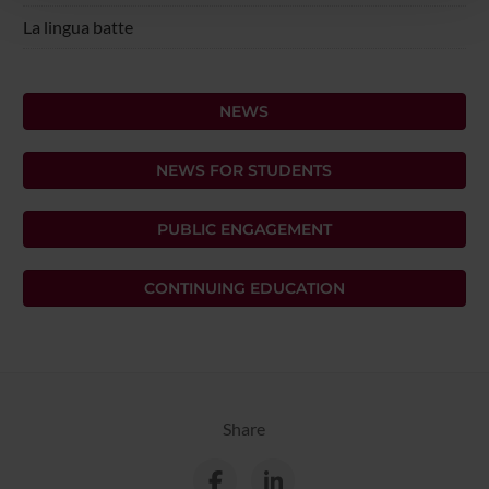
con altre informazioni che hai fornito loro o che hanno
La lingua batte
raccolto dal tuo utilizzo dei loro servizi.
NEWS
NEWS FOR STUDENTS
PUBLIC ENGAGEMENT
CONTINUING EDUCATION
Share