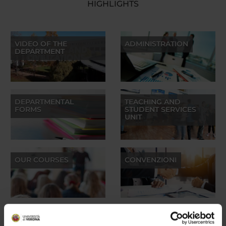
HIGHLIGHTS
VIDEO OF THE
ADMINISTRATION
DEPARTMENT
DEPARTMENTAL
TEACHING AND
FORMS
STUDENT SERVICES
UNIT
OUR COURSES
CONVENZIONI
OUR LABS
POD - CULTURE E
CIVILTÀ