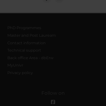
PhD Programmes
Master and Post Lauream
Contact information
Technical support
Back office Area - dbErw
MyUnivr
Privacy policy
Follow on