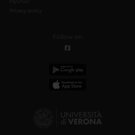
MyUnivr
caratteristiche specifiche
Privacy policy
(impronte digitali).
Approfondisci come vengono
Follow on
elaborati i tuoi dati personali e
imposta le tue preferenze nella
sezione dettagli
. Puoi modificare
o ritirare il tuo consenso in
qualsiasi momento dalla
Dichiarazione sui cookie.
Utilizziamo i cookie per
personalizzare contenuti ed