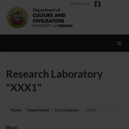
Follow on
Toggl
Research Laboratory
"XXX1"
Home
Department
List of places
XXX1
Block