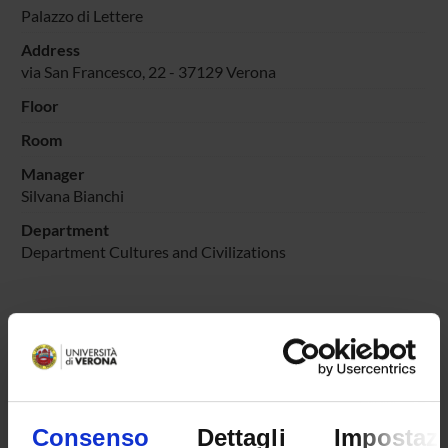
Palazzo di Lettere
Address
via San Francesco, 22 - 37129 Verona
Floor
Room
Manager
Silvana Bianchi
Department
Department Cultures and Civilizations
PLACES OF INTEREST
Consenso
Dettagli
Impostazi