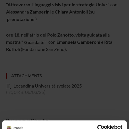
"Attraverso. Linguaggi visivi per le strategie Univr"
con
Alessandra Zamperini
e
Chiara Antonioli
(su
prenotazione
)
ore 18
, nell'
atrio del Polo Zanotto
, visita guidata alla
mostra "
Guarda te
"
con
Emanuela Gamberoni
e
Rita
Ruffoli
(Fondazione San Zeno).
ATTACHMENTS
Locandina Università svelate 2025
(, it, 0 KB, 06/03/25)
Programme Director
Tiziana Franco
-
Emanuela Gamberoni
-