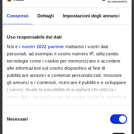
Alessandra Zamperini
-
Nicoletta Zerman
Related Departments
Consenso
Dettagli
Impostazioni degli annunci
In
Cultures and Civilizations
-
Surgery, Dentistry, Paediatrics
and Gynaecology
Uso responsabile dei dati
Location
Sedi universitarie di Veronetta
Noi e
i nostri 1022 partner
trattiamo i vostri dati
personali, ad esempio il vostro numero IP, utilizzando
Goals
Aprire i luoghi universitari alla città. Aprendosi al reciproco
tecnologie come i cookie per memorizzare e accedere
ascolto e all’accoglienza di cittadini che normalmente
alle informazioni sul vostro dispositivo al fine di
gravitano al di fuori della sfera accademica, Università
pubblicare annunci e contenuti personalizzati, misurare
Svelate 2025 intende rilanciare l’impegno delle università e
gli annunci e i contenuti, ricercare il pubblico e sviluppare
dei comuni in quanto fattori determinanti della coesione
i servizi. Avete la possibilità di scegliere chi utilizza i
sociale attraverso iniziative di valorizzazione del
vostri dati e per quali scopi. Le vostre scelte in materia di
patrimonio storico monumentale degli atenei, visite
privacy sono applicabili solo su questa proprietà digitale
guidate, mostre, eventi.
in cui avete effettuato le vostre scelte. È possibile
Selezione
Links to websites
modificare o revocare il proprio consenso in qualsiasi
Necessari
del
https://www.crui.it/archivio-notizie/universitaâ-svelate-
momento dalla Dichiarazione sui cookie o facendo clic
consenso
20-marzo-2025.html
sull'icona di attivazione della privacy.