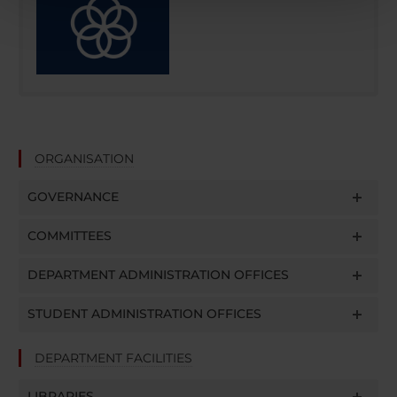
pubblicità e social media, i quali potrebbero combinarle
con altre informazioni che hai fornito loro o che hanno
raccolto dal tuo utilizzo dei loro servizi.
ORGANISATION
GOVERNANCE
COMMITTEES
DEPARTMENT ADMINISTRATION OFFICES
STUDENT ADMINISTRATION OFFICES
DEPARTMENT FACILITIES
LIBRARIES