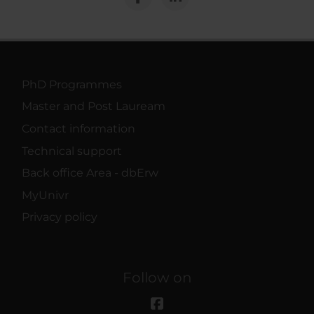
PhD Programmes
Master and Post Lauream
Contact information
Technical support
Back office Area - dbErw
MyUnivr
Privacy policy
Follow on