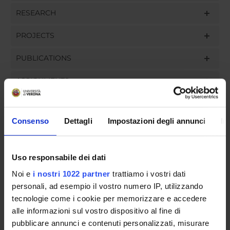
RESEARCH
PROJECTS
PUBLICATIONS
ASSIGNMENTS
Consenso
Dettagli
Impostazioni degli annunci
In
ORGANISATION
Uso responsabile dei dati
GOVERNANCE
Noi e
i nostri 1022 partner
trattiamo i vostri dati
COMMITTEES
personali, ad esempio il vostro numero IP, utilizzando
tecnologie come i cookie per memorizzare e accedere
DEPARTMENT ADMINISTRATION OFFICES
alle informazioni sul vostro dispositivo al fine di
pubblicare annunci e contenuti personalizzati, misurare
STUDENT ADMINISTRATION OFFICES