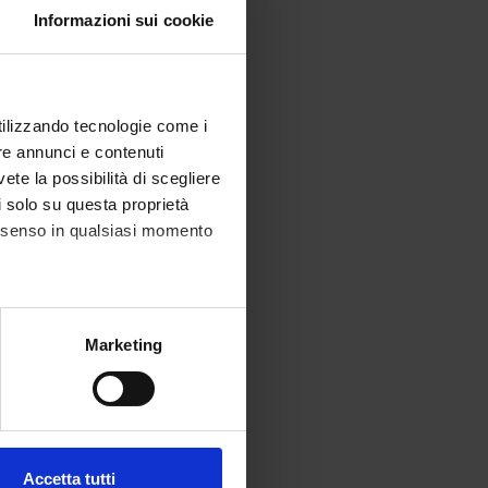
Informazioni sui cookie
utilizzando tecnologie come i
re annunci e contenuti
vete la possibilità di scegliere
li solo su questa proprietà
consenso in qualsiasi momento
alche metro,
Marketing
e specifiche (impronte
ezione dettagli
. Puoi
Accetta tutti