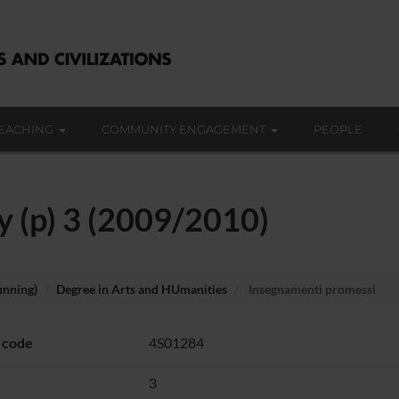
EACHING
COMMUNITY ENGAGEMENT
PEOPLE
y (p) 3 (2009/2010)
unning)
Degree in Arts and HUmanities
Insegnamenti promessi
 code
4S01284
3