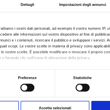
Dettagli
Impostazioni degli annunci
rattiamo i vostri dati personali, ad esempio il vostro numero IP, 
dere alle informazioni sul vostro dispositivo al fine di pubblica
nunci e i contenuti, ricercare il pubblico e sviluppare i servizi. A
r quali scopi. Le vostre scelte in materia di privacy sono applicabi
to le vostre scelte. È possibile modificare o revocare il proprio 
 o facendo clic sull'icona di attivazione della privacy.
mo anche:
oni sulla tua posizione geografica, con un'approssimazione di qu
Preferenze
Statistiche
spositivo, scansionandolo attivamente alla ricerca di caratteristich
aborati i tuoi dati personali e imposta le tue preferenze nella
s
consenso in qualsiasi momento dalla Dichiarazione sui cookie.
Accetta selezionati