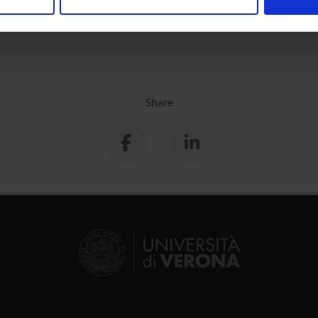
nalizzare contenuti ed annunci, per fornire funzionalità dei socia
inoltre informazioni sul modo in cui utilizzi il nostro sito con i n
icità e social media, i quali potrebbero combinarle con altre inform
lizzo dei loro servizi.
Share