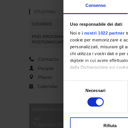
Consenso
STUDYING
COURSES
Uso responsabile dei dati
Noi e
i nostri 1022 partner
t
PHD PROGRAMMES AND
cookie per memorizzare e acce
POSTGRADUATE TRAINING
personalizzati, misurare gli an
chi utilizza i vostri dati e pe
Contacts
digitale in cui avete effettua
dalla Dichiarazione sui cookie
People
Places
Con il tuo consenso, vorrem
Selezione
Calendar
raccogliere informazi
Necessari
del
Identificare il tuo di
consenso
digitali).
AGENDA DI OGGI
Approfondisci come vengono el
modificare o ritirare il tuo 
ven
7 agosto 2026
Rifiuta