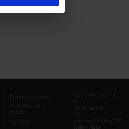
l media e per analizzare il
ostri partner che si occupano
azioni che hai fornito loro o
Viale dell'Università
Technical support
4
Back office Area -
37129 Verona
dbErw
VAT
number01541040232
MyUnivr
Italian Fiscal