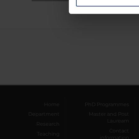
Utilizziamo i cookie per perso
nostro traffico. Condividiamo 
di analisi dei dati web, pubbl
che hanno raccolto dal tuo uti
Home
PhD Programmes
Department
Master and Post
Lauream
Research
Contact
Teaching
information