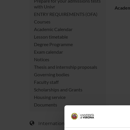
Prepare for your admissions tests
with Univr
Academ
ENTRY REQUIREMENTS (OFA)
Courses
Academic Calendar
Lesson timetable
Degree Programme
Exam calendar
Notices
Thesis and internship proposals
Governing bodies
Faculty staff
Scholarships and Grants
Housing service
Documents
International Students