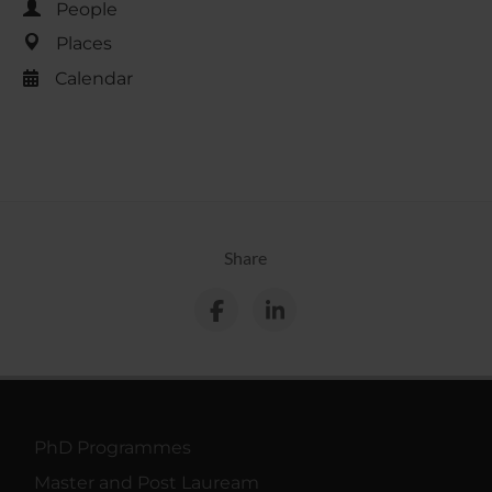
People
Places
Calendar
Share
PhD Programmes
Master and Post Lauream