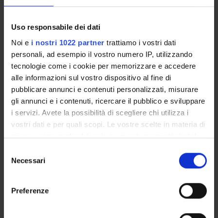
11562/929998
Last Modified:
November 1, 2022
Uso responsabile dei dati
Noi e
i nostri 1022 partner
trattiamo i vostri dati
Bibliographic citation:
personali, ad esempio il vostro numero IP, utilizzando
Rizza, Alfredo
,
Linguistic and cultural layers in the
Anatolian myth of Illuijanka
Syggraphé
,
2002
,
pp. 9-24
tecnologie come i cookie per memorizzare e accedere
alle informazioni sul vostro dispositivo al fine di
Consulta la scheda completa presente nel
repository
pubblicare annunci e contenuti personalizzati, misurare
istituzionale della Ricerca di Ateneo
gli annunci e i contenuti, ricercare il pubblico e sviluppare
i servizi. Avete la possibilità di scegliere chi utilizza i
vostri dati e per quali scopi. Le vostre scelte in materia di
RELATED PROJECTS
privacy sono applicabili solo su questa proprietà digitale
TITLE
DEPARTMENT
in cui avete effettuato le vostre scelte. È possibile
Selezione
Egeo-anatolistica (linea di ricerca)
Department Culture e Ci
modificare o revocare il proprio consenso in qualsiasi
Necessari
del
momento dalla Dichiarazione sui cookie o facendo clic
consenso
sull'icona di attivazione della privacy.
<<back
Preferenze
Con il tuo consenso, vorremmo anche: