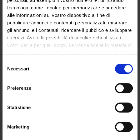
personali, ad esempio il vostro numero IP, utilizzando
LIBRARIES
tecnologie come i cookie per memorizzare e accedere
alle informazioni sul vostro dispositivo al fine di
CENTRI
pubblicare annunci e contenuti personalizzati, misurare
gli annunci e i contenuti, ricercare il pubblico e sviluppare
LABORATORIES AND RESEARCH CENTRES
i servizi. Avete la possibilità di scegliere chi utilizza i
vostri dati e per quali scopi. Le vostre scelte in materia di
Contacts
privacy sono applicabili solo su questa proprietà digitale
People
in cui avete effettuato le vostre scelte. È possibile
Selezione
Places
modificare o revocare il proprio consenso in qualsiasi
Necessari
del
momento dalla Dichiarazione sui cookie o facendo clic
Calendar
consenso
sull'icona di attivazione della privacy.
Preferenze
Con il tuo consenso, vorremmo anche:
raccogliere informazioni sulla tua posizione
Statistiche
geografica, con un'approssimazione di qualche
metro,
Marketing
Share
Identificare il tuo dispositivo, scansionandolo
attivamente alla ricerca di caratteristiche specifiche