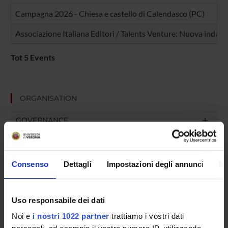
Campagna 2026 - Chiesa e castello di Calendasco (PC)
Associazione Italiana Editori / Talents Venture: Nuova indagin
Tot 5 Events
ORGANISATION
GOVERNANCE
COMMITTEES
Consenso
Dettagli
Impostazioni degli annunci
In
DEPARTMENT ADMINISTRATION OFFICES
STUDENT ADMINISTRATION OFFICES
Uso responsabile dei dati
DEPARTMENT FACILITIES
Noi e
i nostri 1022 partner
trattiamo i vostri dati