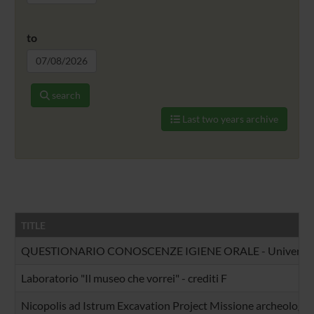
to
search
Last two years archive
TITLE
QUESTIONARIO CONOSCENZE IGIENE ORALE - Università d
Laboratorio "Il museo che vorrei" - crediti F
Nicopolis ad Istrum Excavation Project Missione archeologica i