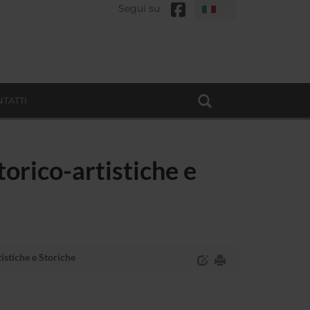
Segui su
TATTI
orico-artistiche e
stiche e Storiche