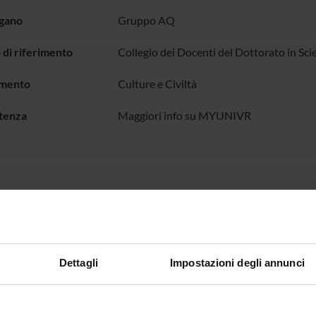
rgano
Gruppo AQ
di riferimento
Collegio dei Docenti del Dottorato in Sci
imento
Culture e Civiltà
tenza
Maggiori info su MYUNIVR
Sedute e Verbali
onenti
Dettagli
Impostazioni degli annunci
Camurri
Coordinatore AQ di Dottorato
Andrea F
 Basso
Componente
Angelica G