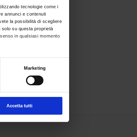
utilizzando tecnologie come i
re annunci e contenuti
vete la possibilità di scegliere
li solo su questa proprietà
consenso in qualsiasi momento
alche metro,
Marketing
e specifiche (impronte
ezione dettagli
. Puoi
Accetta tutti
l media e per analizzare il
ostri partner che si occupano
azioni che hai fornito loro o