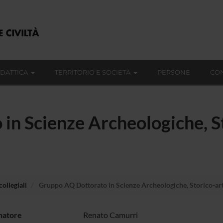
IDATTICA
TERRITORIO E SOCIETÀ
PERSONE
CON
n Scienze Archeologiche, St
ollegiali
Gruppo AQ Dottorato in Scienze Archeologiche, Storico-arti
natore
Renato Camurri