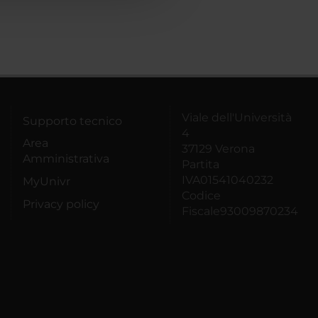
Viale dell'Università
Supporto tecnico
4
Area
37129 Verona
Amministrativa
Partita
IVA01541040232
MyUnivr
Codice
Privacy policy
Fiscale93009870234