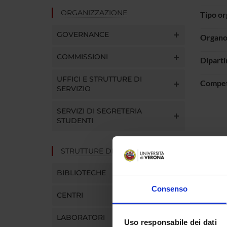
ORGANIZZAZIONE
Tipo o
GOVERNANCE
Organo 
COMMISSIONI
Dipart
UFFICI E STRUTTURE DI
Compe
SERVIZIO
SERVIZI DI SEGRETERIA
STUDENTI
STRUTTURE DEL DIPARTIMENTO
Comp
BIBLIOTECHE
Consenso
Renato 
CENTRI
Patrizia
LABORATORI
Uso responsabile dei dati