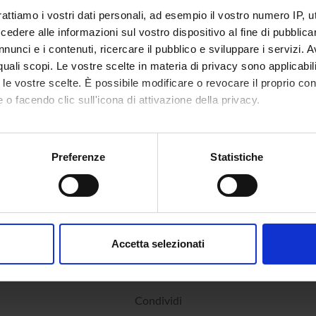
a Gamberoni
Componente
rattiamo i vostri dati personali, ad esempio il vostro numero IP, 
dere alle informazioni sul vostro dispositivo al fine di pubblica
nunci e i contenuti, ricercare il pubblico e sviluppare i servizi. A
r quali scopi. Le vostre scelte in materia di privacy sono applicabi
to le vostre scelte. È possibile modificare o revocare il proprio 
 o facendo clic sull'icona di attivazione della privacy.
mo anche:
oni sulla tua posizione geografica, con un'approssimazione di qu
Preferenze
Statistiche
spositivo, scansionandolo attivamente alla ricerca di caratteristich
aborati i tuoi dati personali e imposta le tue preferenze nella
s
consenso in qualsiasi momento dalla Dichiarazione sui cookie.
Accetta selezionati
nalizzare contenuti ed annunci, per fornire funzionalità dei socia
inoltre informazioni sul modo in cui utilizzi il nostro sito con i n
icità e social media, i quali potrebbero combinarle con altre inform
Condividi
lizzo dei loro servizi.