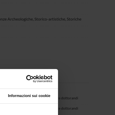
enze Archeologiche, Storico-artistiche, Storiche
Informazioni sui cookie
ranzoni
Rappresentante dottorandi
abrielli
Rappresentante dottorandi