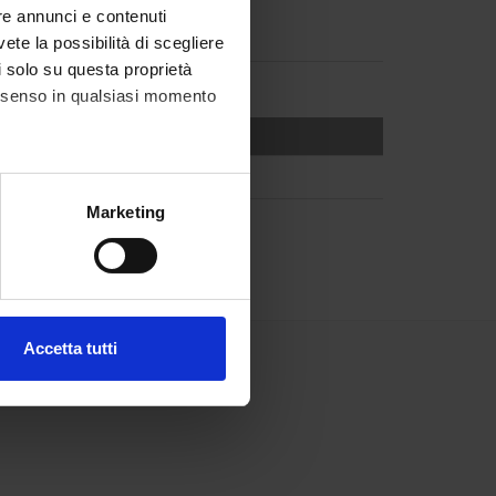
re annunci e contenuti
vete la possibilità di scegliere
li solo su questa proprietà
consenso in qualsiasi momento
alche metro,
Marketing
e specifiche (impronte
ezione dettagli
. Puoi
Accetta tutti
l media e per analizzare il
ostri partner che si occupano
azioni che hai fornito loro o