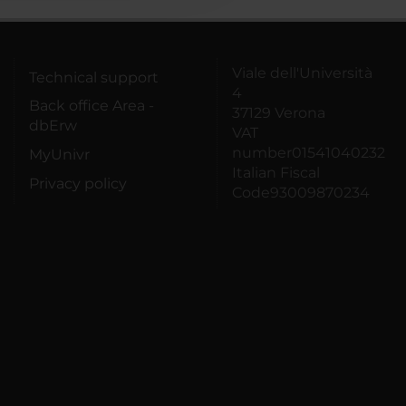
Viale dell'Università
Technical support
4
Back office Area -
37129 Verona
dbErw
VAT
number01541040232
MyUnivr
Italian Fiscal
Privacy policy
Code93009870234