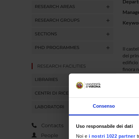
Depart
RESEARCH AREAS
Manager
RESEARCH GROUPS
Keywo
SECTIONS
PHD PROGRAMMES
Il cast
dei prin
edificio
RESEARCH FACILITIES
finora 
LIBRARIES
PROJ
CENTRI DI RICERCA
Elisa L
Consenso
LABORATORI
Contacts
Uso responsabile dei dati
RESEA
People
Noi e
i nostri 1022 partner
t