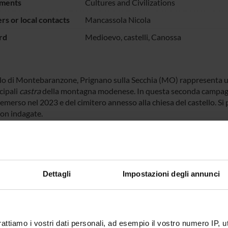
ments
Cultures and Civilizations
s or local contacts
Mancassola Nicola
rd
Medioevo, castelli, Canossa
ello di Montebaranzone, Prignano sulla Secchia (MO) rappresenta u
cipali
castra
della montagna modenese. In questa seconda campagna
 emerso nel 2023 e del cimitero annesso alla chiesa del castello. Si p
non indagate.
ECT PARTICIPANTS
erco
Temporary Professor
Nicola M
Dettagli
Impostazioni degli annunci
RCH AREAS INVOLVED IN THE PROJECT
rattiamo i vostri dati personali, ad esempio il vostro numero IP, 