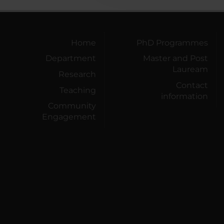
Home
PhD Programmes
Department
Master and Post
Lauream
Research
Contact
Teaching
information
Community
Engagement