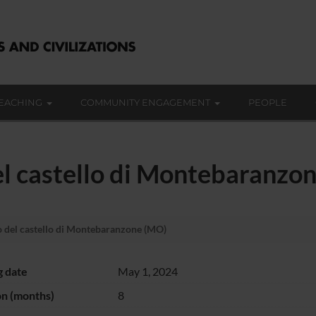
EACHING
COMMUNITY ENGAGEMENT
PEOPLE
el castello di Montebaranzo
 del castello di Montebaranzone (MO)
g date
May 1, 2024
on (months)
8