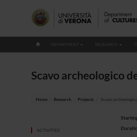
DEPARTMENT
RESEARCH
T
Scavo archeologico d
Home
Research
Projects
Scavo archeologico
Startin
Durati
ACTIVITIES