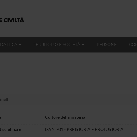
IDATTICA
TERRITORIO E SOCIETÀ
PERSONE
CON
nelli
a
Cultore della materia
disciplinare
L-ANT/01 - PREISTORIA E PROTOSTORIA