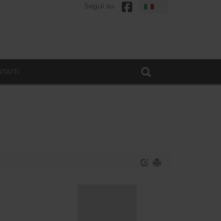
Segui su
TATTI