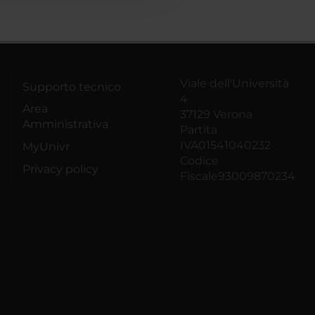
Viale dell'Università
Supporto tecnico
4
Area
37129 Verona
Amministrativa
Partita
IVA01541040232
MyUnivr
Codice
Privacy policy
Fiscale93009870234