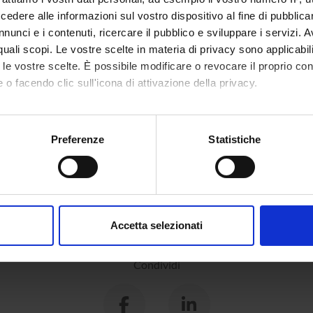
dere alle informazioni sul vostro dispositivo al fine di pubblica
nunci e i contenuti, ricercare il pubblico e sviluppare i servizi. A
r quali scopi. Le vostre scelte in materia di privacy sono applicabi
to le vostre scelte. È possibile modificare o revocare il proprio 
 o facendo clic sull'icona di attivazione della privacy.
mo anche:
oni sulla tua posizione geografica, con un'approssimazione di qu
Preferenze
Statistiche
spositivo, scansionandolo attivamente alla ricerca di caratteristich
aborati i tuoi dati personali e imposta le tue preferenze nella
s
consenso in qualsiasi momento dalla Dichiarazione sui cookie.
Accetta selezionati
nalizzare contenuti ed annunci, per fornire funzionalità dei socia
inoltre informazioni sul modo in cui utilizzi il nostro sito con i n
Condividi
icità e social media, i quali potrebbero combinarle con altre inform
lizzo dei loro servizi.