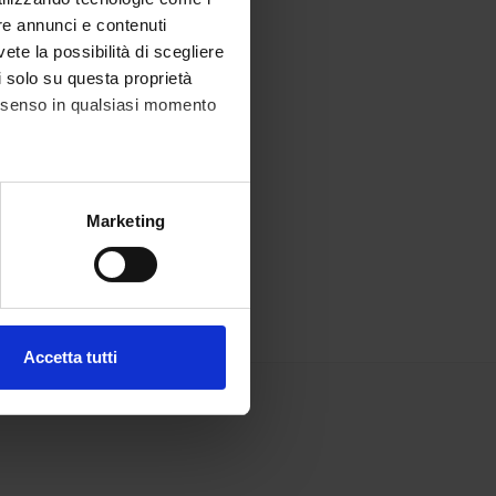
re annunci e contenuti
vete la possibilità di scegliere
li solo su questa proprietà
consenso in qualsiasi momento
alche metro,
Marketing
e specifiche (impronte
ezione dettagli
. Puoi
Accetta tutti
l media e per analizzare il
ostri partner che si occupano
azioni che hai fornito loro o