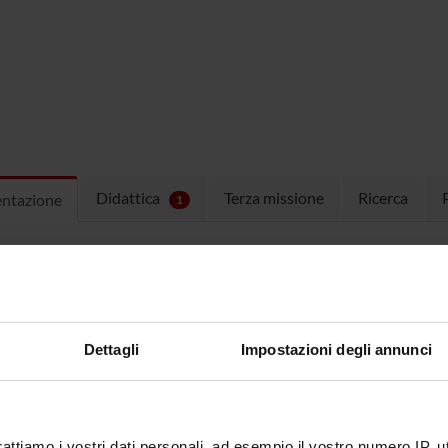
Didattica
Terza missione
Ricerca
entazione
1
ulum
CURRICULUM VITAE
(pdf, it, 234 
Dettagli
Impostazioni degli annunci
rattiamo i vostri dati personali, ad esempio il vostro numero IP, 