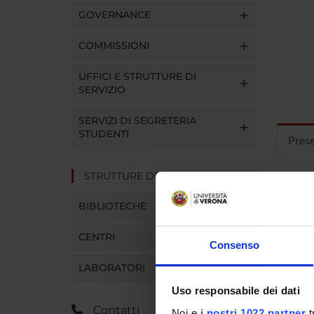
GOVERNANCE
COMMISSIONI
UFFICI E STRUTTURE DI
SERVIZIO
SERVIZI DI SEGRETERIA
STUDENTI
Pres
STRUTTURE DEL DIPARTIMENTO
Curric
BIBLIOTECHE
CENTRI
Consenso
LABORATORI
Uso responsabile dei dati
Contatti
Noi e
i nostri 1022 partner
t