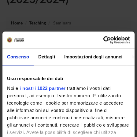
Home
Teaching
Seminars
No recent seminar found relating to teaching History of art
techniques and restauration.
Consenso
Dettagli
Impostazioni degli annunci
In
STUDYING
Uso responsabile dei dati
Noi e
i nostri 1022 partner
trattiamo i vostri dati
COURSES
personali, ad esempio il vostro numero IP, utilizzando
PHD PROGRAMMES AND POSTGRADUATE
tecnologie come i cookie per memorizzare e accedere
TRAINING
alle informazioni sul vostro dispositivo al fine di
pubblicare annunci e contenuti personalizzati, misurare
Contacts
gli annunci e i contenuti, ricercare il pubblico e sviluppare
i servizi. Avete la possibilità di scegliere chi utilizza i
People