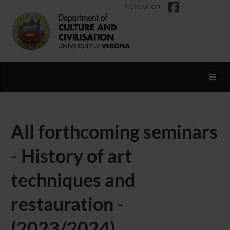
Follow on
Toggl
All forthcoming seminars
- History of art
techniques and
restauration -
(2023/2024)