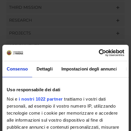
THIRD MISSION
RESEARCH
PROJECTS
ASSIGNMENTS
Consenso
Dettagli
Impostazioni degli annunci
In
ORGANISATION
Uso responsabile dei dati
GOVERNANCE
Noi e
i nostri 1022 partner
trattiamo i vostri dati
COMMITTEES
personali, ad esempio il vostro numero IP, utilizzando
tecnologie come i cookie per memorizzare e accedere
DEPARTMENT ADMINISTRATION OFFICES
alle informazioni sul vostro dispositivo al fine di
pubblicare annunci e contenuti personalizzati, misurare
STUDENT ADMINISTRATION OFFICES