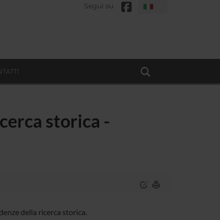
Segui su
TATTI
cerca storica -
enze della ricerca storica.