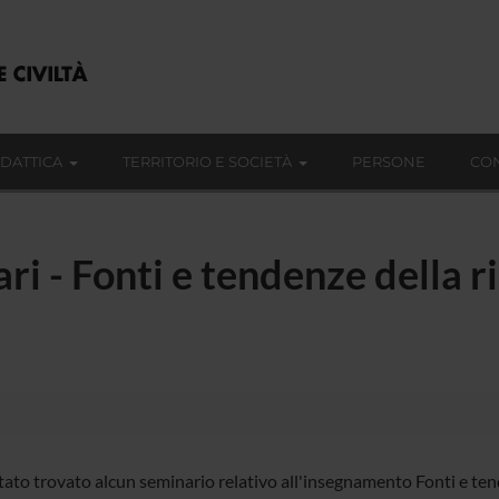
IDATTICA
TERRITORIO E SOCIETÀ
PERSONE
CON
ri - Fonti e tendenze della ri
tato trovato alcun seminario relativo all'insegnamento Fonti e tend