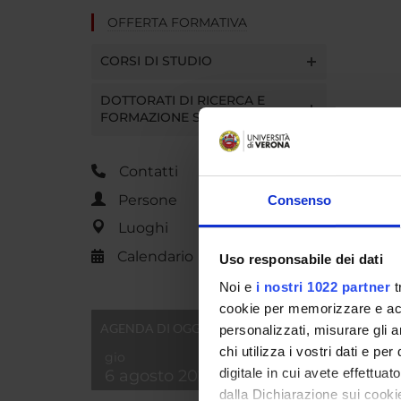
OFFERTA FORMATIVA
CORSI DI STUDIO
DOTTORATI DI RICERCA E
FORMAZIONE SUPERIORE
Contatti
Persone
Consenso
Luoghi
Calendario
Uso responsabile dei dati
Noi e
i nostri 1022 partner
t
cookie per memorizzare e acce
AGENDA DI OGGI
personalizzati, misurare gli an
chi utilizza i vostri dati e pe
gio
digitale in cui avete effettua
6 agosto 2026
dalla Dichiarazione sui cookie