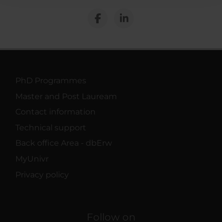
raccolto dal tuo utilizzo dei loro servizi.
PhD Programmes
Master and Post Lauream
Contact information
Technical support
Back office Area - dbErw
MyUnivr
Privacy policy
Follow on