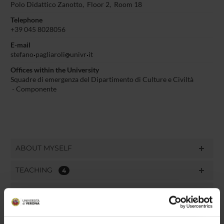
Polo Didattico Zanotto, Floor 2, Room 18
Telephone
+39 045 8028056
E-mail
stefano
pagliaroli
univr
it
Offices within the University
Squadre di emergenza del Dipartimento di Culture e Civiltà
- Componente
ABOUT MYSELF
TEACHING
4
THIRD MISSION
RESEARCH