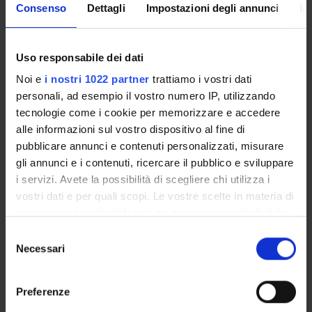
Consenso
Dettagli
Impostazioni degli annunci
In
PROJECTS
PUBLICATIONS
Uso responsabile dei dati
ASSIGNMENTS
Noi e
i nostri 1022 partner
trattiamo i vostri dati
personali, ad esempio il vostro numero IP, utilizzando
tecnologie come i cookie per memorizzare e accedere
alle informazioni sul vostro dispositivo al fine di
pubblicare annunci e contenuti personalizzati, misurare
ORGANISATION
gli annunci e i contenuti, ricercare il pubblico e sviluppare
i servizi. Avete la possibilità di scegliere chi utilizza i
GOVERNANCE
vostri dati e per quali scopi. Le vostre scelte in materia di
privacy sono applicabili solo su questa proprietà digitale
COMMITTEES
in cui avete effettuato le vostre scelte. È possibile
Selezione
DEPARTMENT ADMINISTRATION OFFICES
modificare o revocare il proprio consenso in qualsiasi
Necessari
del
momento dalla Dichiarazione sui cookie o facendo clic
consenso
STUDENT ADMINISTRATION OFFICES
sull'icona di attivazione della privacy.
Preferenze
DEPARTMENT FACILITIES