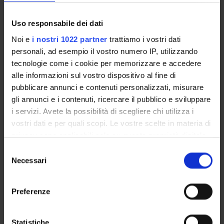
Salvade' Anna Maria
Uso responsabile dei dati
Professore associato
Noi e
i nostri 1022 partner
trattiamo i vostri dati
Sandrini Giuseppe
personali, ad esempio il vostro numero IP, utilizzando
Professore ordinario
tecnologie come i cookie per memorizzare e accedere
Soldani Arnaldo
alle informazioni sul vostro dispositivo al fine di
Professore ordinario
pubblicare annunci e contenuti personalizzati, misurare
gli annunci e i contenuti, ricercare il pubblico e sviluppare
Vender Maria
Professore associato
i servizi. Avete la possibilità di scegliere chi utilizza i
vostri dati e per quali scopi. Le vostre scelte in materia di
Viola Corrado
privacy sono applicabili solo su questa proprietà digitale
Professore ordinario
in cui avete effettuato le vostre scelte. È possibile
Selezione
Zangrandi Alessandra
modificare o revocare il proprio consenso in qualsiasi
Necessari
del
Professore associato
momento dalla Dichiarazione sui cookie o facendo clic
consenso
sull'icona di attivazione della privacy.
Preferenze
Con il tuo consenso, vorremmo anche:
raccogliere informazioni sulla tua posizione
Statistiche