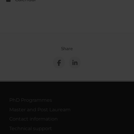
Share
PhD Programmes
Master and Post Lauream
Contact information
Technical support