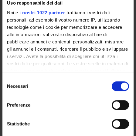
Archaeology, archaeometry, landscape archaeology
Uso responsabile dei dati
Noi e
i nostri 1022 partner
trattiamo i vostri dati
personali, ad esempio il vostro numero IP, utilizzando
SECTIONS
tecnologie come i cookie per memorizzare e accedere
alle informazioni sul vostro dispositivo al fine di
Arti e Geografie
pubblicare annunci e contenuti personalizzati, misurare
gli annunci e i contenuti, ricercare il pubblico e sviluppare
i servizi. Avete la possibilità di scegliere chi utilizza i
Attachments
vostri dati e per quali scopi. Le vostre scelte in materia di
privacy sono applicabili solo su questa proprietà digitale
Attachments
in cui avete effettuato le vostre scelte. È possibile
locandina_campagna_2019
(pdf, en, 185 KB, 01/11/19)
Selezione
modificare o revocare il proprio consenso in qualsiasi
Necessari
del
momento dalla Dichiarazione sui cookie o facendo clic
consenso
sull'icona di attivazione della privacy.
Preferenze
Con il tuo consenso, vorremmo anche:
ACTIVITIES
raccogliere informazioni sulla tua posizione
Statistiche
geografica, con un'approssimazione di qualche
RESEARCH AREAS