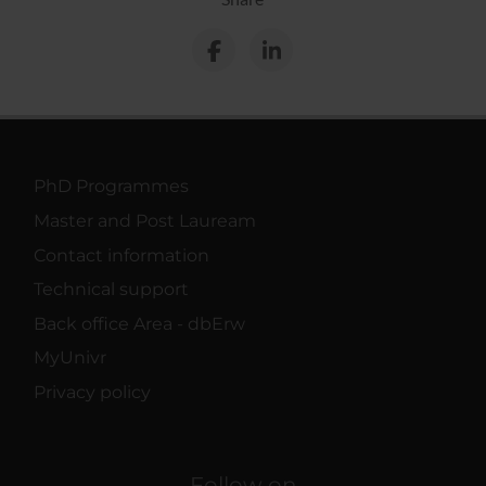
PhD Programmes
Master and Post Lauream
Contact information
Technical support
Back office Area - dbErw
MyUnivr
Privacy policy
Follow on