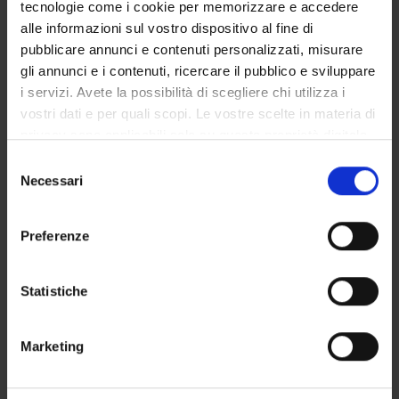
tecnologie come i cookie per memorizzare e accedere
alle informazioni sul vostro dispositivo al fine di
pubblicare annunci e contenuti personalizzati, misurare
SECTIONS
gli annunci e i contenuti, ricercare il pubblico e sviluppare
i servizi. Avete la possibilità di scegliere chi utilizza i
Arti e Geografie
vostri dati e per quali scopi. Le vostre scelte in materia di
privacy sono applicabili solo su questa proprietà digitale
in cui avete effettuato le vostre scelte. È possibile
Selezione
modificare o revocare il proprio consenso in qualsiasi
Necessari
del
momento dalla Dichiarazione sui cookie o facendo clic
ACTIVITIES
consenso
sull'icona di attivazione della privacy.
Preferenze
RESEARCH AREAS
Con il tuo consenso, vorremmo anche:
RESEARCH GROUPS
raccogliere informazioni sulla tua posizione
Statistiche
geografica, con un'approssimazione di qualche
SECTIONS
metro,
Marketing
Identificare il tuo dispositivo, scansionandolo
PHD PROGRAMMES
attivamente alla ricerca di caratteristiche specifiche
(impronte digitali).