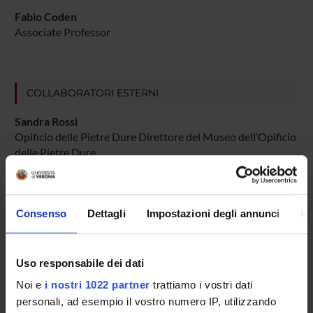
Fabio Coden
Associate Professor
COLLABORATORI ESTERNI
Sandra Rossi
Opificio delle Pietre Dure Direttore del Museo dell’Opificio
delle Pietre Dure
Alberto Albertii
Università di Bologna Dipartimento di Lingue, Letterature e
Culture Moderne Ricercatore confermato
Consenso
Dettagli
Impostazioni degli annunci
In
Uso responsabile dei dati
RESEARCH AREAS INVOLVED IN THE PROJECT
Noi e
i nostri 1022 partner
trattiamo i vostri dati
Storia dell'arte
personali, ad esempio il vostro numero IP, utilizzando
History of art and architecture