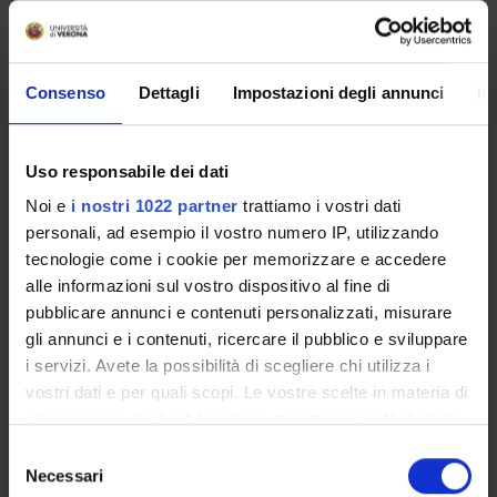
PROJECT PARTICIPANTS
Consenso
Dettagli
Impostazioni degli annunci
In
Sara Scalia
Valerio Terraroli
Uso responsabile dei dati
Full Professor
Noi e
i nostri 1022 partner
trattiamo i vostri dati
personali, ad esempio il vostro numero IP, utilizzando
tecnologie come i cookie per memorizzare e accedere
COLLABORATORI ESTERNI
alle informazioni sul vostro dispositivo al fine di
pubblicare annunci e contenuti personalizzati, misurare
Marco Merlo
Fondazione Brescia Musei
gli annunci e i contenuti, ricercare il pubblico e sviluppare
i servizi. Avete la possibilità di scegliere chi utilizza i
vostri dati e per quali scopi. Le vostre scelte in materia di
privacy sono applicabili solo su questa proprietà digitale
RESEARCH AREAS INVOLVED IN THE PROJECT
in cui avete effettuato le vostre scelte. È possibile
Selezione
Storia dell'arte
modificare o revocare il proprio consenso in qualsiasi
Necessari
del
History of art and architecture