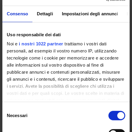
PROJECT PARTICIPANTS
Consenso
Dettagli
Impostazioni degli annunci
In
Maria Salome Adank
Teaching Assistant
Uso responsabile dei dati
Tiziana Franco
Full Professor
Noi e
i nostri 1022 partner
trattiamo i vostri dati
personali, ad esempio il vostro numero IP, utilizzando
Marina Garbellotti
tecnologie come i cookie per memorizzare e accedere
Associate Professor
alle informazioni sul vostro dispositivo al fine di
Lidia Radi
pubblicare annunci e contenuti personalizzati, misurare
Professor from another university
gli annunci e i contenuti, ricercare il pubblico e sviluppare
i servizi. Avete la possibilità di scegliere chi utilizza i
Anthony Russell
vostri dati e per quali scopi. Le vostre scelte in materia di
Professor from another university
privacy sono applicabili solo su questa proprietà digitale
Sara Scalia
in cui avete effettuato le vostre scelte. È possibile
Selezione
Alessandra Zamperini
modificare o revocare il proprio consenso in qualsiasi
Necessari
del
Associate Professor
momento dalla Dichiarazione sui cookie o facendo clic
consenso
sull'icona di attivazione della privacy.