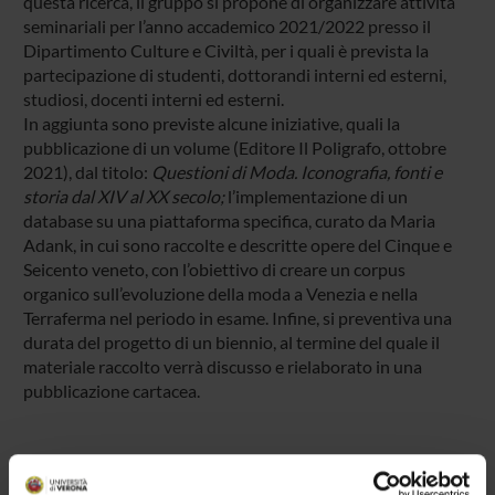
questa ricerca, il gruppo si propone di organizzare attività
seminariali per l’anno accademico 2021/2022 presso il
Dipartimento Culture e Civiltà, per i quali è prevista la
partecipazione di studenti, dottorandi interni ed esterni,
studiosi, docenti interni ed esterni.
In aggiunta sono previste alcune iniziative, quali la
pubblicazione di un volume (Editore Il Poligrafo, ottobre
2021), dal titolo:
Questioni di Moda. Iconografia, fonti e
storia dal XIV al XX secolo;
l’implementazione di un
database su una piattaforma specifica, curato da Maria
Adank, in cui sono raccolte e descritte opere del Cinque e
Seicento veneto, con l’obiettivo di creare un corpus
organico sull’evoluzione della moda a Venezia e nella
Terraferma nel periodo in esame. Infine, si preventiva una
durata del progetto di un biennio, al termine del quale il
materiale raccolto verrà discusso e rielaborato in una
pubblicazione cartacea.