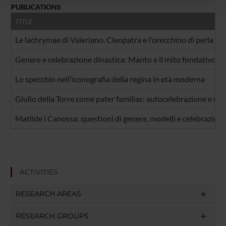
pubblicità e social media, i quali potrebbero combinarle
PUBLICATIONS
con altre informazioni che hai fornito loro o che hanno
TITLE
raccolto dal tuo utilizzo dei loro servizi.
Le lachrymae di Valeriano. Cleopatra e l'orecchino di perla n
Genere e celebrazione dinastica: Manto e il mito fondativo del
Lo specchio nell’iconografia della regina in età moderna
Giulio della Torre come pater familias: autocelebrazione e con
Matilde i Canossa: questioni di genere, modelli e celebrazione
ACTIVITIES
RESEARCH AREAS
RESEARCH GROUPS