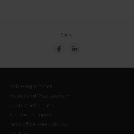
Share
PhD Programmes
Master and Post Lauream
Contact information
Technical support
Back office Area - dbErw
MyUnivr