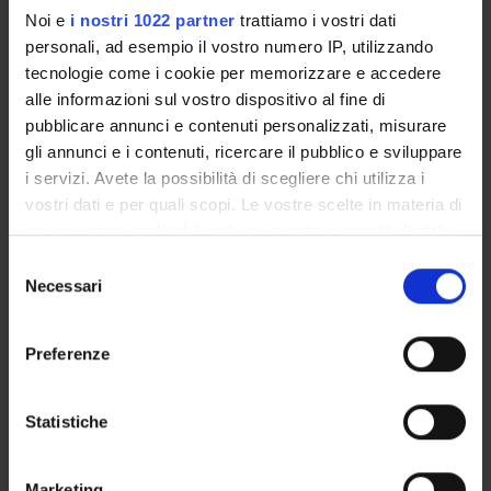
frammenta il linguaggio fino a renderlo irriconoscibile.
Noi e
i nostri 1022 partner
trattiamo i vostri dati
personali, ad esempio il vostro numero IP, utilizzando
tecnologie come i cookie per memorizzare e accedere
PROJECT PARTICIPANTS
alle informazioni sul vostro dispositivo al fine di
pubblicare annunci e contenuti personalizzati, misurare
Simona Brunetti
gli annunci e i contenuti, ricercare il pubblico e sviluppare
Associate Professor
i servizi. Avete la possibilità di scegliere chi utilizza i
Monica Cristini
vostri dati e per quali scopi. Le vostre scelte in materia di
Temporary Assistant Professor
privacy sono applicabili solo su questa proprietà digitale
in cui avete effettuato le vostre scelte. È possibile
Selezione
Elena Zilotti
modificare o revocare il proprio consenso in qualsiasi
Necessari
del
Teaching Assistant
momento dalla Dichiarazione sui cookie o facendo clic
consenso
sull'icona di attivazione della privacy.
Preferenze
Con il tuo consenso, vorremmo anche:
COLLABORATORI ESTERNI
raccogliere informazioni sulla tua posizione
Statistiche
Andrea Cominetti
geografica, con un'approssimazione di qualche
Università di Verona Dottorando
metro,
Marketing