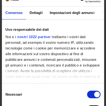
RESEARCH AREAS INVOLVED IN THE PROJECT
Storia e Antropologia
Consenso
Dettagli
Impostazioni degli annunci
In
Cultural studies, symbolic representation, religious studies
Storia dell'arte
History of art and architecture
Uso responsabile dei dati
Noi e
i nostri 1022 partner
trattiamo i vostri dati
Storia e Antropologia
personali, ad esempio il vostro numero IP, utilizzando
Medieval history
tecnologie come i cookie per memorizzare e accedere
alle informazioni sul vostro dispositivo al fine di
pubblicare annunci e contenuti personalizzati, misurare
SECTIONS
gli annunci e i contenuti, ricercare il pubblico e sviluppare
i servizi. Avete la possibilità di scegliere chi utilizza i
Arti e Geografie
vostri dati e per quali scopi. Le vostre scelte in materia di
privacy sono applicabili solo su questa proprietà digitale
PUBLICATIONS
in cui avete effettuato le vostre scelte. È possibile
Selezione
TITLE
modificare o revocare il proprio consenso in qualsiasi
Necessari
del
momento dalla Dichiarazione sui cookie o facendo clic
I due cibori di San Giorgio di Valpolicella (VIII e XI secolo): g
consenso
sull'icona di attivazione della privacy.