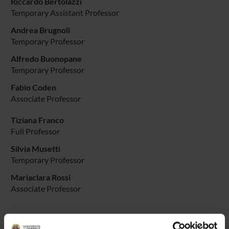
Riccardo Bertolazzi
Temporary Assistant Professor
Andrea Brugnoli
Temporary Professor
Alfredo Buonopane
Temporary Professor
Fabio Coden
Associate Professor
Tiziana Franco
Full Professor
Silvia Musetti
Temporary Professor
Mariaclara Rossi
Associate Professor