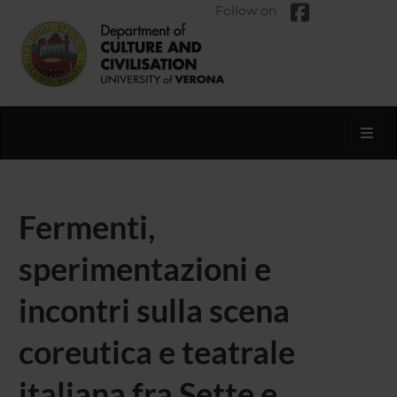
Follow on
Toggl
Fermenti,
sperimentazioni e
incontri sulla scena
coreutica e teatrale
italiana fra Sette e