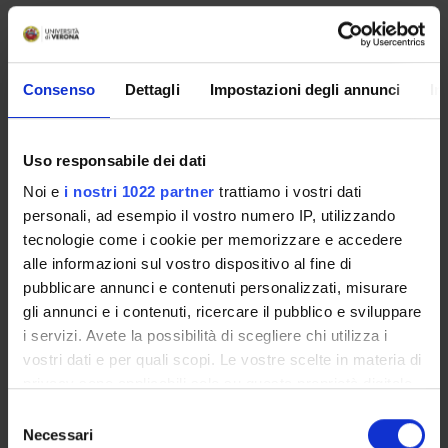
Simona Brunetti
Associate Professor
Elena Zilotti
Consenso
Dettagli
Impostazioni degli annunci
In
Teaching Assistant
Uso responsabile dei dati
Noi e
i nostri 1022 partner
trattiamo i vostri dati
COLLABORATORI ESTERNI
personali, ad esempio il vostro numero IP, utilizzando
Elena Randi
tecnologie come i cookie per memorizzare e accedere
Università di Padova Professore Ordinario
alle informazioni sul vostro dispositivo al fine di
pubblicare annunci e contenuti personalizzati, misurare
Stefania Onesti
gli annunci e i contenuti, ricercare il pubblico e sviluppare
Università di Siena
i servizi. Avete la possibilità di scegliere chi utilizza i
vostri dati e per quali scopi. Le vostre scelte in materia di
privacy sono applicabili solo su questa proprietà digitale
RESEARCH AREAS INVOLVED IN THE PROJECT
in cui avete effettuato le vostre scelte. È possibile
Selezione
modificare o revocare il proprio consenso in qualsiasi
Necessari
Discipline dello Spettacolo
del