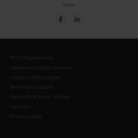
Share
PhD Programmes
Master and Post Lauream
Contact information
Technical support
Back office Area - dbErw
MyUnivr
Privacy policy