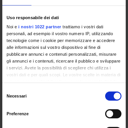
GEOLITTERAE - Centro Interuniversitario di ricerca
LIMEN - Centro Interdisciplinare sul Fantastico
nelle Arti dello Spettacolo
Uso responsabile dei dati
Centro di ricerca "L'eredità di Leopardi"
Noi e
i nostri 1022 partner
trattiamo i vostri dati
Centro di ricerca LA.LE.LIM
personali, ad esempio il vostro numero IP, utilizzando
Centro di ricerca Rossana Bossaglia
tecnologie come i cookie per memorizzare e accedere
Centro di ricerca sulla Tradizione letteraria italiana
alle informazioni sul vostro dispositivo al fine di
Centro interuniversitario Fontes
pubblicare annunci e contenuti personalizzati, misurare
Centro Interuniversitario "Guido Gozzano – Cesare
gli annunci e i contenuti, ricercare il pubblico e sviluppare
Pavese"
i servizi. Avete la possibilità di scegliere chi utilizza i
Centro Ricerche Storiche e Geografiche
vostri dati e per quali scopi. Le vostre scelte in materia di
CES - Center for European Studies
privacy sono applicabili solo su questa proprietà digitale
in cui avete effettuato le vostre scelte. È possibile
CISA - Centro internazionale studi sullatoria e
Selezione
l’archeologia dell’Adriatico
modificare o revocare il proprio consenso in qualsiasi
Necessari
del
momento dalla Dichiarazione sui cookie o facendo clic
C.R.E.S. - Centro di ricerca sugli Epistolari del
consenso
sull'icona di attivazione della privacy.
Settecento
Preferenze
CIISP - Centro Interuniversitario Internazionale di
Con il tuo consenso, vorremmo anche:
Studi Plautini