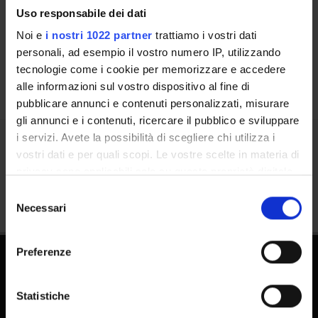
Uso responsabile dei dati
Places
Noi e
i nostri 1022 partner
trattiamo i vostri dati
Calendar
personali, ad esempio il vostro numero IP, utilizzando
tecnologie come i cookie per memorizzare e accedere
alle informazioni sul vostro dispositivo al fine di
pubblicare annunci e contenuti personalizzati, misurare
gli annunci e i contenuti, ricercare il pubblico e sviluppare
i servizi. Avete la possibilità di scegliere chi utilizza i
vostri dati e per quali scopi. Le vostre scelte in materia di
Share
privacy sono applicabili solo su questa proprietà digitale
in cui avete effettuato le vostre scelte. È possibile
Selezione
modificare o revocare il proprio consenso in qualsiasi
Necessari
del
momento dalla Dichiarazione sui cookie o facendo clic
consenso
sull'icona di attivazione della privacy.
Preferenze
Con il tuo consenso, vorremmo anche:
PhD Programmes
raccogliere informazioni sulla tua posizione
Statistiche
Master and Post Lauream
geografica, con un'approssimazione di qualche