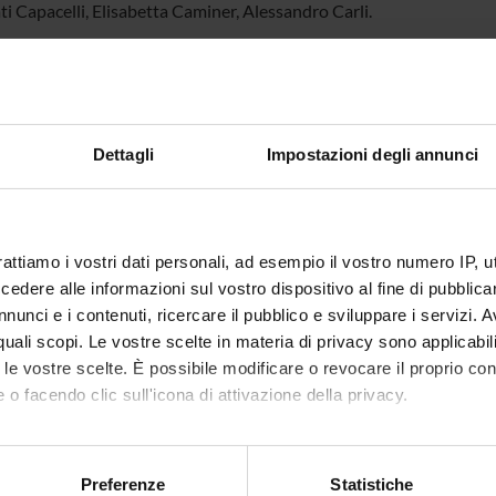
ti Capacelli, Elisabetta Caminer, Alessandro Carli.
ECIPANTI AL PROGETTO
 Brunetti
Professore associato
Elena Zil
Dettagli
Impostazioni degli annunci
 Capuzzo
DI RICERCA COINVOLTE DAL PROGETTO
rattiamo i vostri dati personali, ad esempio il vostro numero IP, 
dere alle informazioni sul vostro dispositivo al fine di pubblica
line dello Spettacolo
nunci e i contenuti, ricercare il pubblico e sviluppare i servizi. A
 and performing arts, design, arts-based research
r quali scopi. Le vostre scelte in materia di privacy sono applicabi
to le vostre scelte. È possibile modificare o revocare il proprio 
 o facendo clic sull'icona di attivazione della privacy.
NI
mo anche:
 Geografie
oni sulla tua posizione geografica, con un'approssimazione di qu
Preferenze
Statistiche