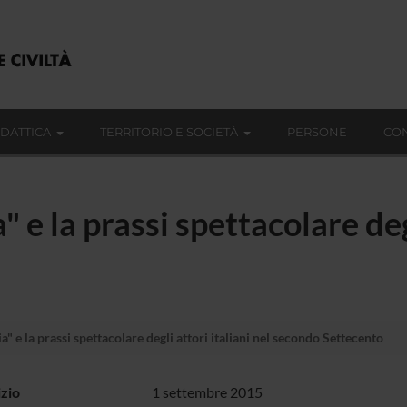
IDATTICA
TERRITORIO E SOCIETÀ
PERSONE
CON
 e la prassi spettacolare degl
" e la prassi spettacolare degli attori italiani nel secondo Settecento
izio
1 settembre 2015