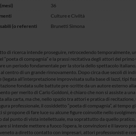
(mesi)
36
menti
Culture e Civiltà
abili (o referenti
Brunetti Simona
etto di ricerca intende proseguire, retrocedendo temporalmente, un
el “poeta di compagnia” e la prassi recitativa degli attori del prim
are un periodo fondamentale per la storia dello spettacolo italiano
o al centro di un grande rinnovamento. Dopo circa due secoli di in
e (legata all’interpretazione improvvisata sulla base di lazzi, tipi f
itazione fondata sulle battute pre-scritte da un autore esterno al
nto per merito di Carlo Goldoni, è chiaro che non si assiste a una
a alla carta, ma che, nello spazio tra attori e pratica di recitazione
gura professionale, il cosiddetto “poeta di compagnia”, al tempo gi
ci si propone di fare luce su alcune figure coinvolte nello svolgime
 dal punto di vista intellettuale, ma soprattutto da quello pratico,
are si intende mettere a fuoco l’opera, le convinzioni e il lavoro pra
veneto a diretto contatto con impresari, attori professionisti e co