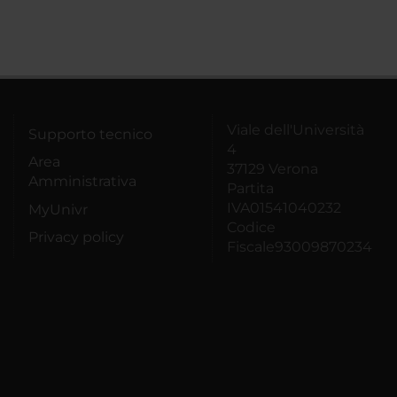
Viale dell'Università
Supporto tecnico
4
Area
37129 Verona
Amministrativa
Partita
IVA01541040232
MyUnivr
Codice
Privacy policy
Fiscale93009870234