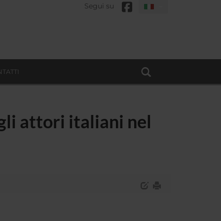
Segui su
TATTI
i attori italiani nel