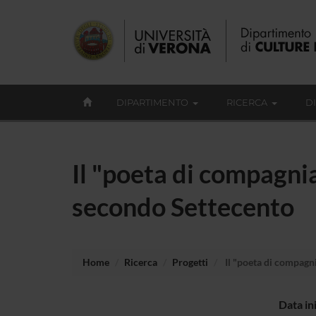
DIPARTIMENTO
RICERCA
D
Il "poeta di compagnia"
secondo Settecento
Home
Ricerca
Progetti
Il "poeta di compagnia
Data in