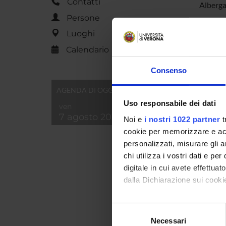
Contatti
Alberga
Persone
Luoghi
PART
Calendario
Simona
Consenso
Andrea
AGENDA DI OGGI
Uso responsabile dei dati
ven
7 agosto 2026
AREE 
Noi e
i nostri 1022 partner
t
cookie per memorizzare e acce
Discip
personalizzati, misurare gli an
Visual
chi utilizza i vostri dati e pe
digitale in cui avete effettua
dalla Dichiarazione sui cookie
SEZIO
Con il tuo consenso, vorrem
Selezione
Arti e
raccogliere informazi
Necessari
del