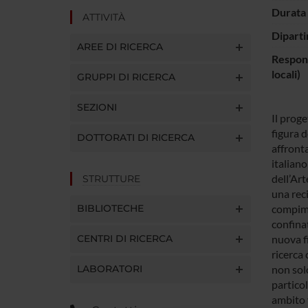
Durata 
ATTIVITÀ
Diparti
AREE DI RICERCA
Respons
locali)
GRUPPI DI RICERCA
SEZIONI
Il prog
figura d
DOTTORATI DI RICERCA
affront
italian
dell’Art
STRUTTURE
una rec
BIBLIOTECHE
compime
confinat
CENTRI DI RICERCA
nuova fi
ricerca 
LABORATORI
non solo
particol
ambito 