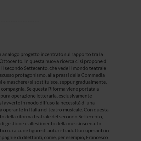
 analogo progetto incentrato sul rapporto tra la
o Ottocento. In questa nuova ricerca ci si propone di
, il secondo Settecento, che vede il mondo teatrale
discusso protagonismo, alla prassi della Commedia
issi e maschere) si sostituisce, seppur gradualmente,
la compagnia. Se questa Riforma viene portata a
 pura operazione letteraria, esclusivamente
, si avverte in modo diffuso la necessità di una
à operante in Italia nel teatro musicale. Con questa
nto della riforma teatrale del secondo Settecento,
 di gestione e allestimento della messinscena. In
tico di alcune figure di autori-traduttori operanti in
mpagnie di dilettanti, come, per esempio, Francesco