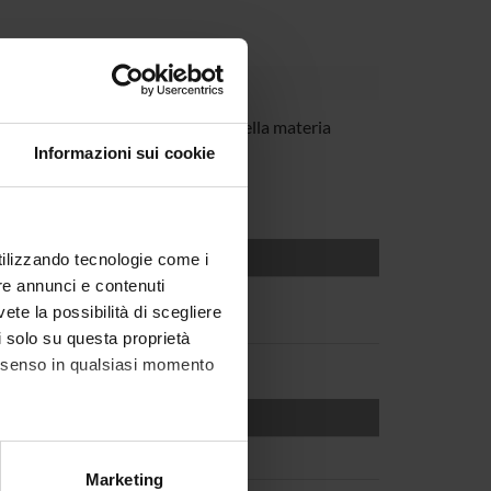
otti
Cultore della materia
Informazioni sui cookie
utilizzando tecnologie come i
re annunci e contenuti
vete la possibilità di scegliere
li solo su questa proprietà
consenso in qualsiasi momento
alche metro,
Marketing