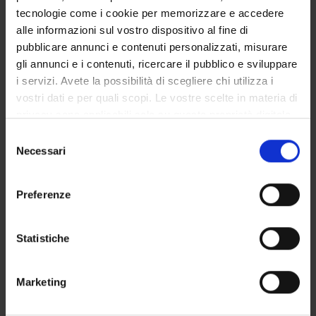
tecnologie come i cookie per memorizzare e accedere
alle informazioni sul vostro dispositivo al fine di
pubblicare annunci e contenuti personalizzati, misurare
SEZIONI
gli annunci e i contenuti, ricercare il pubblico e sviluppare
Arti e Geografie
i servizi. Avete la possibilità di scegliere chi utilizza i
vostri dati e per quali scopi. Le vostre scelte in materia di
privacy sono applicabili solo su questa proprietà digitale
in cui avete effettuato le vostre scelte. È possibile
Selezione
modificare o revocare il proprio consenso in qualsiasi
Necessari
del
ATTIVITÀ
momento dalla Dichiarazione sui cookie o facendo clic
consenso
sull'icona di attivazione della privacy.
AREE DI RICERCA
Preferenze
Con il tuo consenso, vorremmo anche:
GRUPPI DI RICERCA
raccogliere informazioni sulla tua posizione
Statistiche
geografica, con un'approssimazione di qualche
SEZIONI
metro,
Marketing
DOTTORATI DI RICERCA
Identificare il tuo dispositivo, scansionandolo
attivamente alla ricerca di caratteristiche specifiche