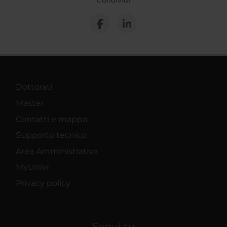
Dottorati
Master
Contatti e mappa
Supporto tecnico
Area Amministrativa
MyUnivr
Privacy policy
Segui su