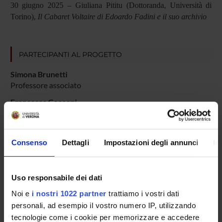
30 giugno 2025 – Giuliana Pititu (Dottoranda, Università di
Torino),
Il Cabaret Voltaire di Edoardo Fadini e il suo archivio
PARTECIPANTI AL PROGETTO
Simona Brunetti
Professore associato
Francesca Cecconi
Cultore della materia
Monica Cristini
Consenso
Dettagli
Impostazioni degli annunci
In
Ricercatore a tempo determinato
Nicola Pasqualicchio
Professore associato
Uso responsabile dei dati
Noi e
i nostri 1022 partner
trattiamo i vostri dati
personali, ad esempio il vostro numero IP, utilizzando
COLLABORATORI ESTERNI
tecnologie come i cookie per memorizzare e accedere