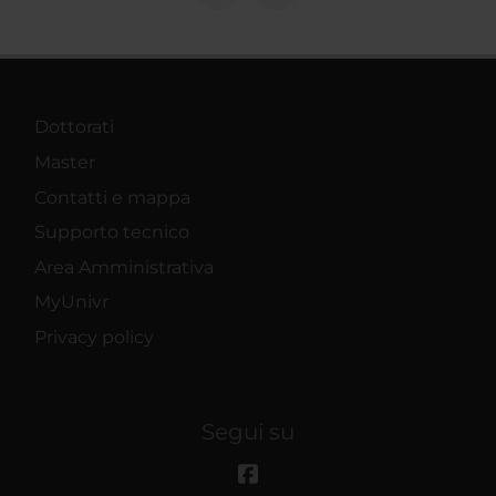
Dottorati
Master
Contatti e mappa
Supporto tecnico
Area Amministrativa
MyUnivr
Privacy policy
Segui su