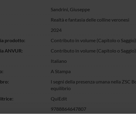
Sandrini, Giuseppe
Realtà e fantasia delle colline veronesi
2024
ia prodotto:
Contributo in volume (Capitolo o Saggio)
gia ANVUR:
Contributo in volume (Capitolo o Saggio)
Italiano
o:
A Stampa
ibro:
I segni della presenza umana nella ZSC Bo
equilibrio
itrice:
QuiEdit
9788864647807
llo pagine:
11-34
chiave:
letteratura, arte, paesaggio