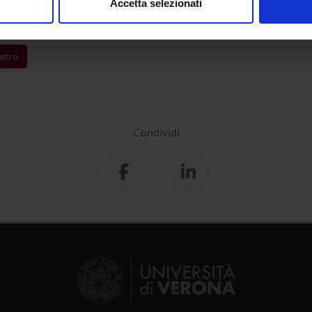
Accetta selezionati
atura e forme del paesaggio
Dipartimento Culture e
nalizzare contenuti ed annunci, per fornire funzionalità dei socia
inoltre informazioni sul modo in cui utilizzi il nostro sito con i n
icità e social media, i quali potrebbero combinarle con altre inform
etro
lizzo dei loro servizi.
Condividi