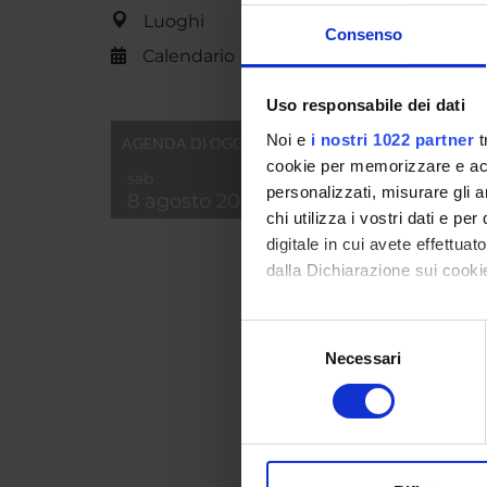
Breve d
Luoghi
Consenso
contenu
Calendario
Uso responsabile dei dati
Noi e
i nostri 1022 partner
t
AGENDA DI OGGI
cookie per memorizzare e acce
sab
personalizzati, misurare gli an
Id prod
8 agosto 2026
chi utilizza i vostri dati e pe
Handle 
digitale in cui avete effettua
ultima 
dalla Dichiarazione sui cookie
Citazio
Con il tuo consenso, vorrem
Selezione
raccogliere informazi
Necessari
del
Identificare il tuo di
Consul
consenso
digitali).
Approfondisci come vengono el
PROGET
modificare o ritirare il tuo 
TITOL