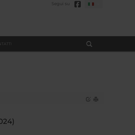
Segui su
TATTI
2024)