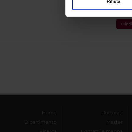
Rifiuta
Letter
Utilizziamo i cookie per perso
nostro traffico. Condividiamo 
di analisi dei dati web, pubbl
<<indi
che hanno raccolto dal tuo uti
Home
Dottorati
Dipartimento
Master
Ricerca
Contatti e mappa