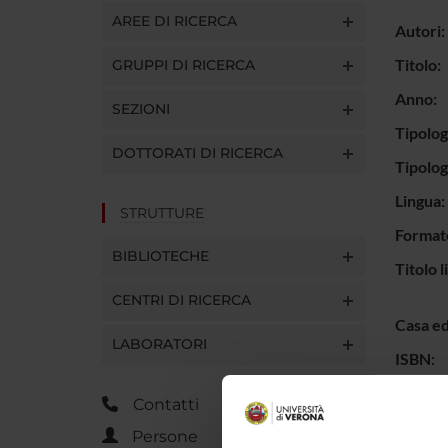
AREE DI RICERCA
Autori:
Titolo:
GRUPPI DI RICERCA
Anno:
SEZIONI
Tipolog
DOTTORATI DI RICERCA
Tipolo
Lingua:
STRUTTURE
Format
BIBLIOTECHE
Titolo l
CENTRI DI RICERCA
Casa ed
LABORATORI
ISBN:
Interva
Contatti
Parole 
Persone