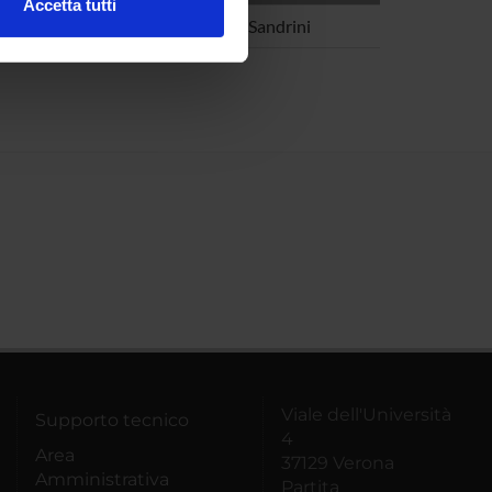
Accetta tutti
 Civiltà
Giuseppe Sandrini
l media e per analizzare il
ostri partner che si occupano
azioni che hai fornito loro o
Viale dell'Università
Supporto tecnico
4
Area
37129 Verona
Amministrativa
Partita