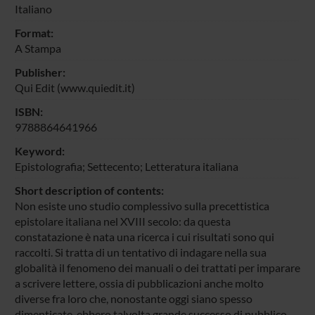
Italiano
Format:
A Stampa
Publisher:
Qui Edit (www.quiedit.it)
ISBN:
9788864641966
Keyword:
Epistolografia; Settecento; Letteratura italiana
Short description of contents:
Non esiste uno studio complessivo sulla precettistica
epistolare italiana nel XVIII secolo: da questa
constatazione è nata una ricerca i cui risultati sono qui
raccolti. Si tratta di un tentativo di indagare nella sua
globalità il fenomeno dei manuali o dei trattati per imparare
a scrivere lettere, ossia di pubblicazioni anche molto
diverse fra loro che, nonostante oggi siano spesso
dimenticate, ebbero talvolta grande successo di pubblico