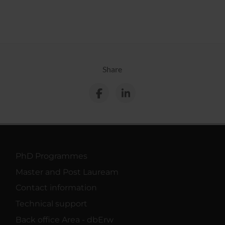
Share
PhD Programmes
Master and Post Lauream
Contact information
Technical support
Back office Area - dbErw