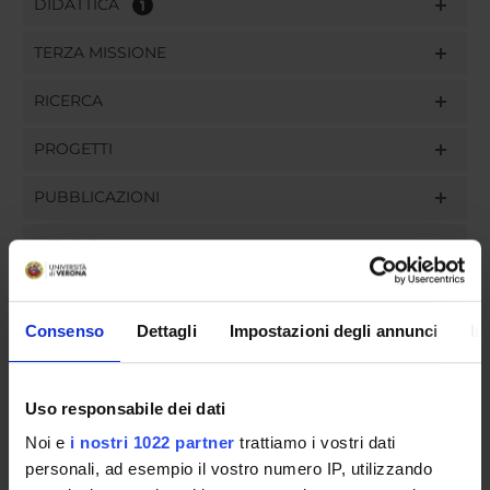
DIDATTICA
1
TERZA MISSIONE
RICERCA
PROGETTI
PUBBLICAZIONI
INCARICHI
Consenso
Dettagli
Impostazioni degli annunci
In
ORGANIZZAZIONE
Uso responsabile dei dati
GOVERNANCE
Noi e
i nostri 1022 partner
trattiamo i vostri dati
COMMISSIONI
personali, ad esempio il vostro numero IP, utilizzando