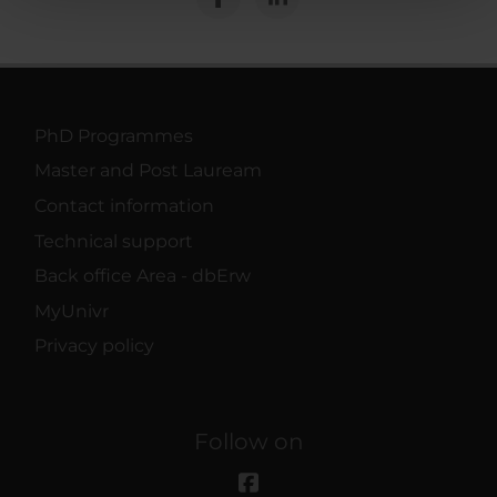
pubblicità e social media, i quali potrebbero combinarle
con altre informazioni che hai fornito loro o che hanno
raccolto dal tuo utilizzo dei loro servizi.
PhD Programmes
Master and Post Lauream
Contact information
Technical support
Back office Area - dbErw
MyUnivr
Privacy policy
Follow on