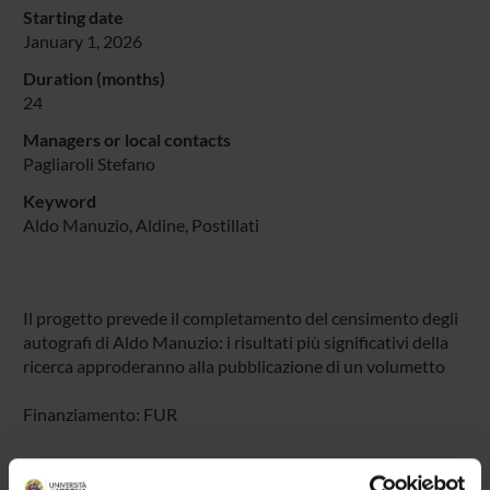
Starting date
January 1, 2026
Duration (months)
24
Managers or local contacts
Pagliaroli Stefano
Keyword
Aldo Manuzio, Aldine, Postillati
Il progetto prevede il completamento del censimento degli
autografi di Aldo Manuzio: i risultati più significativi della
ricerca approderanno alla pubblicazione di un volumetto
Finanziamento: FUR