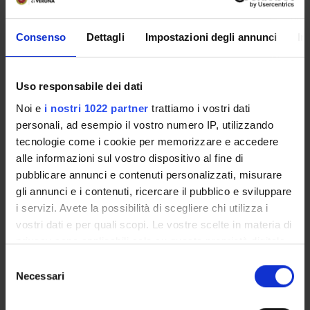
PROJECT PARTICIPANTS
Stefano Pagliaroli
Consenso
Dettagli
Impostazioni degli annunci
In
Associate Professor
Uso responsabile dei dati
Noi e
i nostri 1022 partner
trattiamo i vostri dati
personali, ad esempio il vostro numero IP, utilizzando
ACTIVITIES
tecnologie come i cookie per memorizzare e accedere
RESEARCH AREAS
alle informazioni sul vostro dispositivo al fine di
pubblicare annunci e contenuti personalizzati, misurare
RESEARCH GROUPS
gli annunci e i contenuti, ricercare il pubblico e sviluppare
i servizi. Avete la possibilità di scegliere chi utilizza i
SECTIONS
vostri dati e per quali scopi. Le vostre scelte in materia di
privacy sono applicabili solo su questa proprietà digitale
PHD PROGRAMMES
in cui avete effettuato le vostre scelte. È possibile
Selezione
modificare o revocare il proprio consenso in qualsiasi
Necessari
del
RESEARCH FACILITIES
momento dalla Dichiarazione sui cookie o facendo clic
consenso
sull'icona di attivazione della privacy.