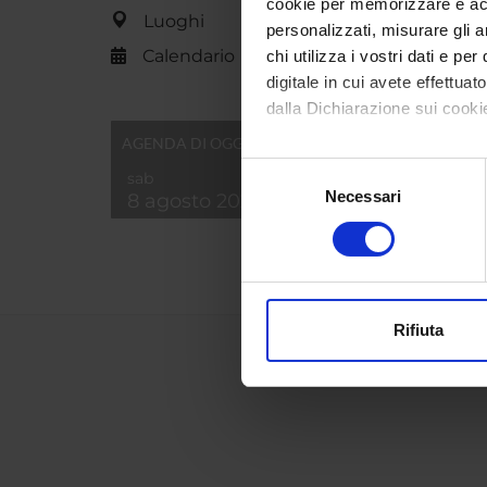
cookie per memorizzare e acce
Luoghi
personalizzati, misurare gli an
Calendario
chi utilizza i vostri dati e pe
digitale in cui avete effettua
dalla Dichiarazione sui cookie
AGENDA DI OGGI
Con il tuo consenso, vorrem
Selezione
sab
raccogliere informazi
Necessari
del
8 agosto 2026
Identificare il tuo di
consenso
digitali).
Approfondisci come vengono el
modificare o ritirare il tuo 
Rifiuta
Utilizziamo i cookie per perso
nostro traffico. Condividiamo 
di analisi dei dati web, pubbl
che hanno raccolto dal tuo uti