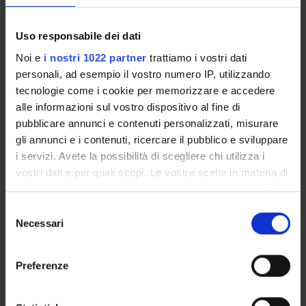
26 ottobre 2022
Citazione bibliografica:
Uso responsabile dei dati
Rizza, Alfredo
, Voce
ipu
in
Hethitisches Wörterbuch
,
IV: 1
(Lief. 23)
,
Winter
,
2014
,
pp. 73-73
Noi e
i nostri 1022 partner
trattiamo i vostri dati
personali, ad esempio il vostro numero IP, utilizzando
Consulta la scheda completa presente nel
repository
tecnologie come i cookie per memorizzare e accedere
istituzionale della Ricerca di Ateneo
alle informazioni sul vostro dispositivo al fine di
pubblicare annunci e contenuti personalizzati, misurare
gli annunci e i contenuti, ricercare il pubblico e sviluppare
PROGETTI COLLEGATI
i servizi. Avete la possibilità di scegliere chi utilizza i
TITOLO
DIPARTIMENTO
vostri dati e per quali scopi. Le vostre scelte in materia di
Egeo-anatolistica (linea di ricerca)
Dipartimento Culture e C
privacy sono applicabili solo su questa proprietà digitale
in cui avete effettuato le vostre scelte. È possibile
Selezione
modificare o revocare il proprio consenso in qualsiasi
Necessari
<<indietro
del
momento dalla Dichiarazione sui cookie o facendo clic
consenso
sull'icona di attivazione della privacy.
Preferenze
ATTIVITÀ
Con il tuo consenso, vorremmo anche: