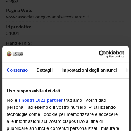
a oggi
Pagina Web:
www.associazionegiovanniseccosuardo.it
Id prodotto:
51001
Handle IRIS:
11562/333754
depositato il:
20 novembre 2012
Consenso
Dettagli
Impostazioni degli annunci
In
ultima modifica:
1 novembre 2022
Uso responsabile dei dati
Citazione bibliografica:
Artoni, Paola
; Marocchi, G.
,
I recuperati ambienti di Palazzo
Noi e
i nostri 1022 partner
trattiamo i vostri dati
Te in Mantova. Tracce per una storia dei restauri
Storia e
personali, ad esempio il vostro numero IP, utilizzando
cultura del restauro in Lombardia. Esiti di un biennio di
tecnologie come i cookie per memorizzare e accedere
lavoro in archivi storici
,
Associazione Giovanni Secco
alle informazioni sul vostro dispositivo al fine di
Suardo
,
Associazione Giovanni Secco Suardo
,
2009
pubblicare annunci e contenuti personalizzati, misurare
,
pp. 141-187