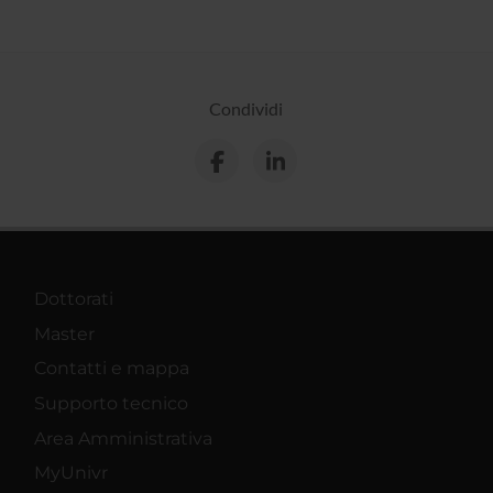
Condividi
Dottorati
Master
Contatti e mappa
Supporto tecnico
Area Amministrativa
MyUnivr